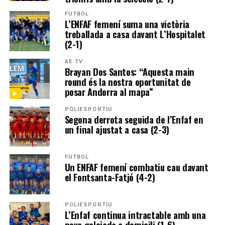
FUTBOL
L’ENFAF femení suma una victòria
treballada a casa davant L’Hospitalet
(2-1)
AE TV
Brayan Dos Santos: “Aquesta main
round és la nostra oportunitat de
posar Andorra al mapa”
POLIESPORTIU
Segona derrota seguida de l’Enfaf en
un final ajustat a casa (2-3)
FUTBOL
Un ENFAF femení combatiu cau davant
el Fontsanta-Fatjó (4-2)
POLIESPORTIU
L’Enfaf continua intractable amb una
nova golejada a domicili (1-6)