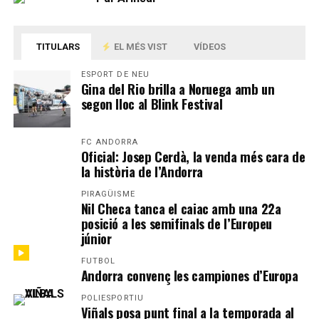
TITULARS
EL MÉS VIST
VÍDEOS
ESPORT DE NEU
Gina del Rio brilla a Noruega amb un
segon lloc al Blink Festival
FC ANDORRA
Oficial: Josep Cerdà, la venda més cara de
la història de l’Andorra
PIRAGÜISME
Nil Checa tanca el caiac amb una 22a
posició a les semifinals de l’Europeu
júnior
FUTBOL
Andorra convenç les campiones d’Europa
POLIESPORTIU
Viñals posa punt final a la temporada al