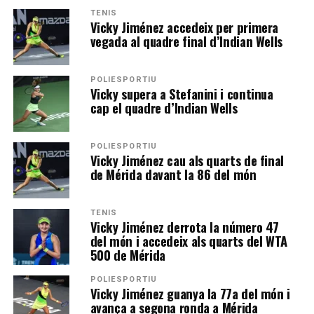
TENIS
Vicky Jiménez accedeix per primera
vegada al quadre final d’Indian Wells
POLIESPORTIU
Vicky supera a Stefanini i continua
cap el quadre d’Indian Wells
POLIESPORTIU
Vicky Jiménez cau als quarts de final
de Mérida davant la 86 del món
TENIS
Vicky Jiménez derrota la número 47
del món i accedeix als quarts del WTA
500 de Mérida
POLIESPORTIU
Vicky Jiménez guanya la 77a del món i
avança a segona ronda a Mérida