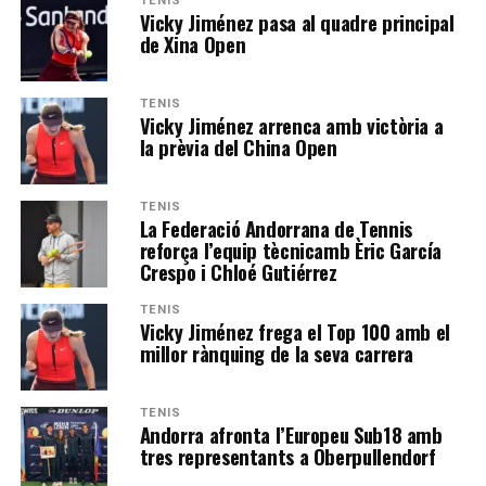
TENIS
Vicky Jiménez pasa al quadre principal
de Xina Open
TENIS
Vicky Jiménez arrenca amb victòria a
la prèvia del China Open
TENIS
La Federació Andorrana de Tennis
reforça l’equip tècnicamb Èric García
Crespo i Chloé Gutiérrez
TENIS
Vicky Jiménez frega el Top 100 amb el
millor rànquing de la seva carrera
TENIS
Andorra afronta l’Europeu Sub18 amb
tres representants a Oberpullendorf