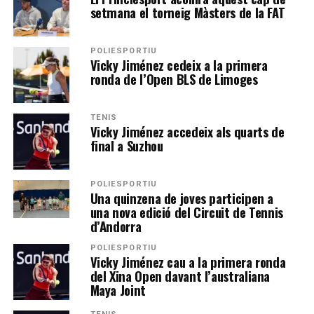
setmana el torneig Màsters de la FAT
POLIESPORTIU
Vicky Jiménez cedeix a la primera
ronda de l’Open BLS de Limoges
TENIS
Vicky Jiménez accedeix als quarts de
final a Suzhou
POLIESPORTIU
Una quinzena de joves participen a
una nova edició del Circuit de Tennis
d’Andorra
POLIESPORTIU
Vicky Jiménez cau a la primera ronda
del Xina Open davant l’australiana
Maya Joint