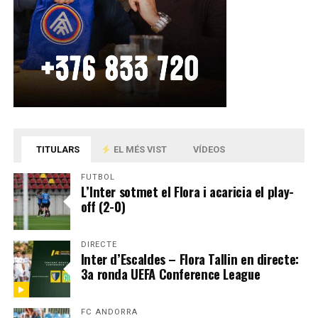
TITULARS
EL MÉS VIST
VÍDEOS
FUTBOL
L’Inter sotmet el Flora i acaricia el play-
off (2-0)
DIRECTE
Inter d’Escaldes – Flora Tallin en directe:
3a ronda UEFA Conference League
FC ANDORRA