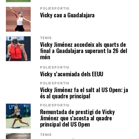
POLIESPORTIU
Vicky cau a Guadalajara
TENIS
Vicky Jiménez accedeix als quarts de
final a Guadalajara superant la 26 del
món
POLIESPORTIU
Vicky s’acomiada dels EEUU
POLIESPORTIU
Vicky Jiménez fa el salt al US Open: ja
és al quadre principal
POLIESPORTIU
Remuntada de prestigi de Vicky
Jiménez que s’acosta al quadre
principal del US Open
TENIS