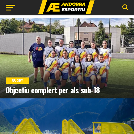
RUGBY
Objectiu complert per als sub-18