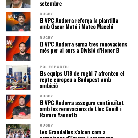
setembre
RUGBY
El VPC Andorra reforça la plantilla
amb Óscar Mató i Mateo Macchi
RUGBY
El VPC Andorra suma tres renovacions
més per al curs a Divisió d’Honor B
POLIESPORTIU
Els equips U18 de rugbi 7 afronten el
repte europeu a Budapest amb
ambició
RUGBY
El VPC Andorra assegura continuïtat
amb les renovacions de Lluc Cunill i
Ramiro Yannetti
RUGBY
Les Grandalles s’alcen com a
campiones d’Europa i asseguren