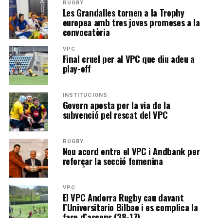
RUGBY
Les Grandalles tornen a la Trophy
europea amb tres joves promeses a la
convocatòria
VPC
Final cruel per al VPC que diu adeu a
play-off
INSTITUCIONS
Govern aposta per la via de la
subvenció pel rescat del VPC
RUGBY
Nou acord entre el VPC i Andbank per
reforçar la secció femenina
VPC
El VPC Andorra Rugby cau davant
l’Universitario Bilbao i es complica la
fase d’ascens (38-17)