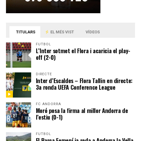
TITULARS
EL MÉS VIST
VÍDEOS
FUTBOL
L’Inter sotmet el Flora i acaricia el play-
off (2-0)
DIRECTE
Inter d’Escaldes – Flora Tallin en directe:
3a ronda UEFA Conference League
FC ANDORRA
Moró posa la firma al millor Andorra de
l’estiu (0-1)
FUTBOL
El Barça Femení ja roda a Andorra la Vella