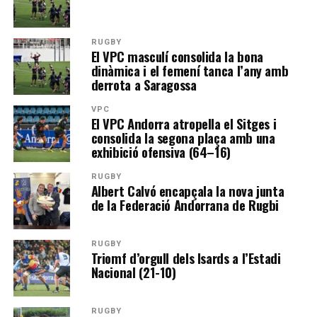
RUGBY
El VPC masculí consolida la bona
dinàmica i el femení tanca l’any amb
derrota a Saragossa
VPC
El VPC Andorra atropella el Sitges i
consolida la segona plaça amb una
exhibició ofensiva (64–16)
RUGBY
Albert Calvó encapçala la nova junta
de la Federació Andorrana de Rugbi
RUGBY
Triomf d’orgull dels Isards a l’Estadi
Nacional (21-10)
RUGBY