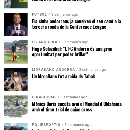
3 setmanes ago
FUTBOL
Els clubs andorrans ja coneixen el seu camí a la
tercera ronda de la Conference League
3 setmanes ago
FC ANDORRA
Hugo Solozábal: “L’FC Andorra és una gran
oportunitat per poder brillar”
2 setmanes ago
MORABANC ANDORRA
Un MoraBanc fet a mida de Tabak
3 setmanes ago
PIRAGÜISME
Mònica Doria enceta avui el Mundial d’Oklahoma
amb el time-trial de caiac cross
3 setmanes ago
POLIESPORTIU