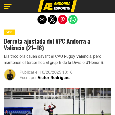
Exit mobile version
VPC
Derrota ajustada del VPC Andorra a
València (21–16)
Els tricolors cauen davant el CAU Rugby València, però
mantenen el tercer lloc al grup B de la Divisió d’Honor B.
Publicat el
10/20/2025 10:16
Escrit per
Víctor Rodrigues