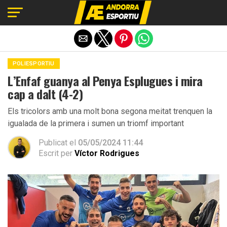
Exit mobile version
POLIESPORTIU
L’Enfaf guanya al Penya Esplugues i mira
cap a dalt (4-2)
Els tricolors amb una molt bona segona meitat trenquen la
igualada de la primera i sumen un triomf important
Publicat el
05/05/2024 11:44
Escrit per
Víctor Rodrigues