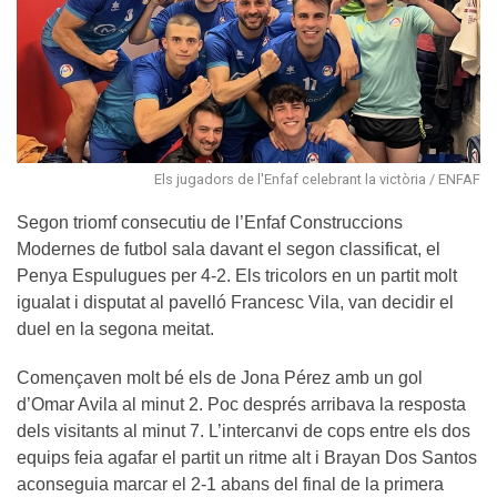
Els jugadors de l'Enfaf celebrant la victòria / ENFAF
Segon triomf consecutiu de l’Enfaf Construccions
Modernes de futbol sala davant el segon classificat, el
Penya Espulugues per 4-2. Els tricolors en un partit molt
igualat i disputat al pavelló Francesc Vila, van decidir el
duel en la segona meitat.
Començaven molt bé els de Jona Pérez amb un gol
d’Omar Avila al minut 2. Poc després arribava la resposta
dels visitants al minut 7. L’intercanvi de cops entre els dos
equips feia agafar el partit un ritme alt i Brayan Dos Santos
aconseguia marcar el 2-1 abans del final de la primera