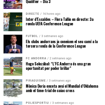
Qualifier – Dia 3
16 hores ago
DIRECTE
Inter d’Escaldes – Flora Tallin en directe: 3a
ronda UEFA Conference League
3 setmanes ago
FUTBOL
Els clubs andorrans ja coneixen el seu camí a la
tercera ronda de la Conference League
2 setmanes ago
FC ANDORRA
Hugo Solozábal: “L’FC Andorra és una gran
oportunitat per poder brillar”
3 setmanes ago
PIRAGÜISME
Mònica Doria enceta avui el Mundial d’Oklahoma
amb el time-trial de caiac cross
3 setmanes ago
POLIESPORTIU