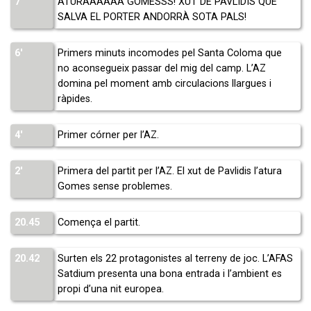
7′
ATURAAAAAA GOMESSS! XUT DE PAVLIDIS QUE
SALVA EL PORTER ANDORRÀ SOTA PALS!
6′
Primers minuts incomodes pel Santa Coloma que
no aconsegueix passar del mig del camp. L’AZ
domina pel moment amb circulacions llargues i
ràpides.
4′
Primer córner per l’AZ.
2′
Primera del partit per l’AZ. El xut de Pavlidis l’atura
Gomes sense problemes.
20.45
Comença el partit.
20.42
Surten els 22 protagonistes al terreny de joc. L’AFAS
Satdium presenta una bona entrada i l’ambient es
propi d’una nit europea.