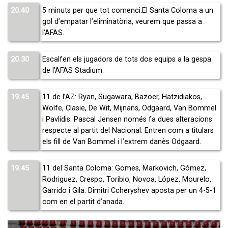
20.40
5 minuts per que tot comenci.El Santa Coloma a un
gol d’empatar l’eliminatòria, veurem que passa a
l’AFAS.
20.30
Escalfen els jugadors de tots dos equips a la gespa
de l’AFAS Stadium.
19.45
11 de l’AZ: Ryan, Sugawara, Bazoer, Hatzidiakos,
Wolfe, Clasie, De Wit, Mijnans, Odgaard, Van Bommel
i Pavlidis. Pascal Jensen només fa dues alteracions
respecte al partit del Nacional. Entren com a titulars
els fill de Van Bommel i l’extrem danès Odgaard.
19.45
11 del Santa Coloma: Gomes, Markovich, Gómez,
Rodriguez, Crespo, Toribio, Novoa, López, Mourelo,
Garrido i Gila. Dimitri Ccheryshev aposta per un 4-5-1
com en el partit d’anada.