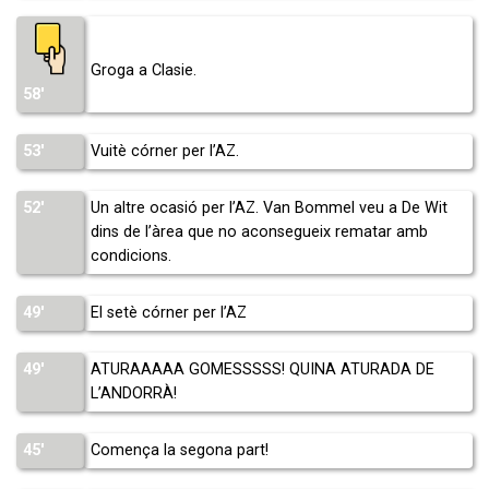
Groga a Clasie.
58′
53′
Vuitè córner per l’AZ.
52′
Un altre ocasió per l’AZ. Van Bommel veu a De Wit
dins de l’àrea que no aconsegueix rematar amb
condicions.
49′
El setè córner per l’AZ
49′
ATURAAAAA GOMESSSSS! QUINA ATURADA DE
L’ANDORRÀ!
45′
Comença la segona part!