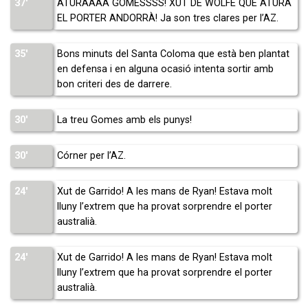
37′
ATURAAAA GOMESSSS! XUT DE WOLFE QUE ATURA
EL PORTER ANDORRÀ! Ja son tres clares per l’AZ.
35′
Bons minuts del Santa Coloma que està ben plantat
en defensa i en alguna ocasió intenta sortir amb
bon criteri des de darrere.
30′
La treu Gomes amb els punys!
30′
Córner per l’AZ.
24′
Xut de Garrido! A les mans de Ryan! Estava molt
lluny l’extrem que ha provat sorprendre el porter
australià.
24′
Xut de Garrido! A les mans de Ryan! Estava molt
lluny l’extrem que ha provat sorprendre el porter
australià.