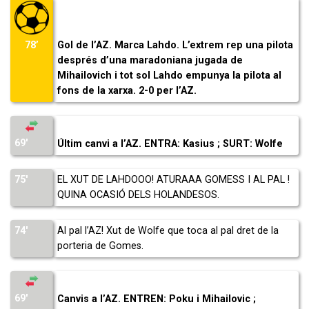
Gol de l’AZ. Marca Lahdo. L’extrem rep una pilota
78’
després d’una maradoniana jugada de
Mihailovich i tot sol Lahdo empunya la pilota al
fons de la xarxa. 2-0 per l’AZ.
69′
Últim canvi a l’AZ. ENTRA: Kasius ; SURT: Wolfe
75′
EL XUT DE LAHDOOO! ATURAAA GOMESS I AL PAL !
QUINA OCASIÓ DELS HOLANDESOS.
74′
Al pal l’AZ! Xut de Wolfe que toca al pal dret de la
porteria de Gomes.
69′
Canvis a l’AZ. ENTREN: Poku i Mihailovic ;