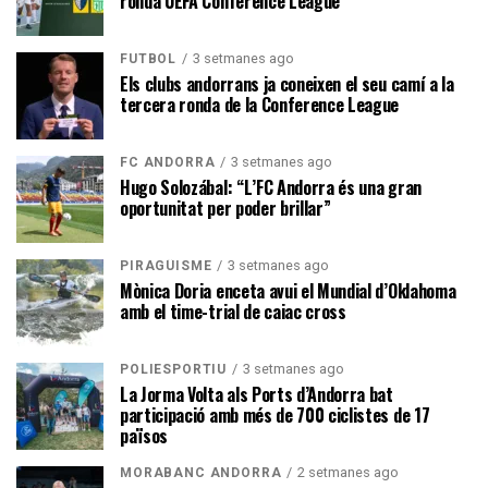
ronda UEFA Conference League
3 setmanes ago
FUTBOL
Els clubs andorrans ja coneixen el seu camí a la
tercera ronda de la Conference League
3 setmanes ago
FC ANDORRA
Hugo Solozábal: “L’FC Andorra és una gran
oportunitat per poder brillar”
3 setmanes ago
PIRAGÜISME
Mònica Doria enceta avui el Mundial d’Oklahoma
amb el time-trial de caiac cross
3 setmanes ago
POLIESPORTIU
La Jorma Volta als Ports d’Andorra bat
participació amb més de 700 ciclistes de 17
països
2 setmanes ago
MORABANC ANDORRA