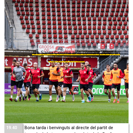
PRÈVIA:
Un Santa Coloma amb confiança creu en
l’èpica a Alkmaar
19.40
Bona tarda i benvinguts al directe del partit de