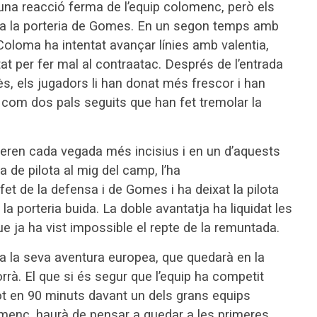
na reacció ferma de l’equip colomenc, però els
a la porteria de Gomes. En un segon temps amb
oloma ha intentat avançar línies amb valentia,
at per fer mal al contraatac. Després de l’entrada
ès, els jugadors li han donat més frescor i han
, com dos pals seguits que han fet tremolar la
eren cada vegada més incisius i en un d’aquests
a de pilota al mig del camp, l’ha
et de la defensa i de Gomes i ha deixat la pilota
a porteria buida. La doble avantatja ha liquidat les
ue ja ha vist impossible el repte de la remuntada.
a la seva aventura europea, que quedarà en la
rrà. El que si és segur que l’equip ha competit
ot en 90 minuts davant un dels grans equips
omenc, haurà de pensar a quedar a les primeres