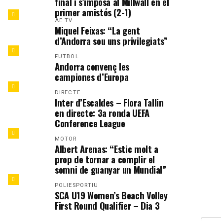
final i s’imposa al Millwall en el
primer amistós (2-1)
AE TV
Miquel Feixas: “La gent
d’Andorra sou uns privilegiats”
FUTBOL
Andorra convenç les
campiones d’Europa
DIRECTE
Inter d’Escaldes – Flora Tallin
en directe: 3a ronda UEFA
Conference League
MOTOR
Albert Arenas: “Estic molt a
prop de tornar a complir el
somni de guanyar un Mundial”
POLIESPORTIU
SCA U19 Women’s Beach Volley
First Round Qualifier – Dia 3