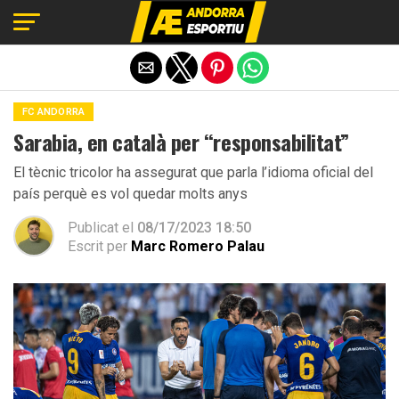
Exit mobile version
FC ANDORRA
Sarabia, en català per “responsabilitat”
El tècnic tricolor ha assegurat que parla l’idioma oficial del
país perquè es vol quedar molts anys
Publicat el
08/17/2023 18:50
Escrit per
Marc Romero Palau