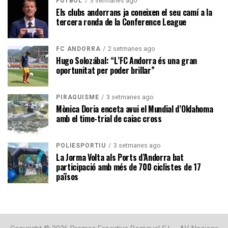
3 setmanes ago
FUTBOL
Els clubs andorrans ja coneixen el seu camí a la
tercera ronda de la Conference League
2 setmanes ago
FC ANDORRA
Hugo Solozábal: “L’FC Andorra és una gran
oportunitat per poder brillar”
3 setmanes ago
PIRAGÜISME
Mònica Doria enceta avui el Mundial d’Oklahoma
amb el time-trial de caiac cross
3 setmanes ago
POLIESPORTIU
La Jorma Volta als Ports d’Andorra bat
participació amb més de 700 ciclistes de 17
països