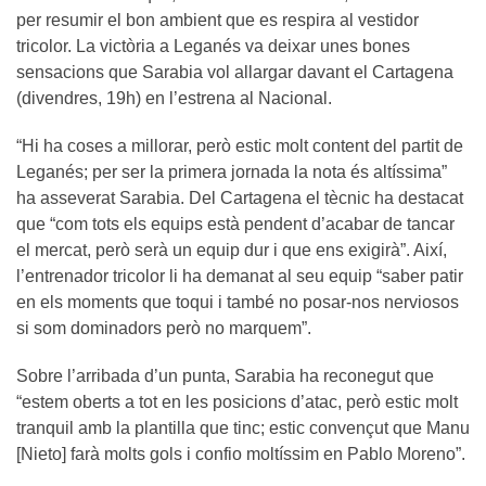
per resumir el bon ambient que es respira al vestidor
tricolor. La victòria a Leganés va deixar unes bones
sensacions que Sarabia vol allargar davant el Cartagena
(divendres, 19h) en l’estrena al Nacional.
“Hi ha coses a millorar, però estic molt content del partit de
Leganés; per ser la primera jornada la nota és altíssima”
ha asseverat Sarabia. Del Cartagena el tècnic ha destacat
que “com tots els equips està pendent d’acabar de tancar
el mercat, però serà un equip dur i que ens exigirà”. Així,
l’entrenador tricolor li ha demanat al seu equip “saber patir
en els moments que toqui i també no posar-nos nerviosos
si som dominadors però no marquem”.
Sobre l’arribada d’un punta, Sarabia ha reconegut que
“estem oberts a tot en les posicions d’atac, però estic molt
tranquil amb la plantilla que tinc; estic convençut que Manu
[Nieto] farà molts gols i confio moltíssim en Pablo Moreno”.