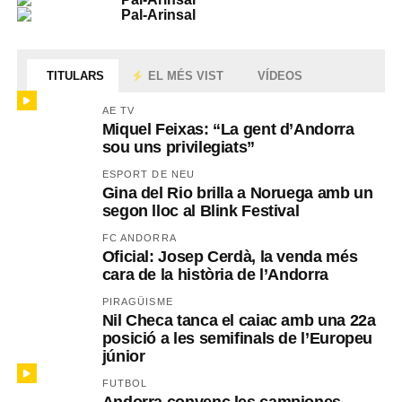
TITULARS
EL MÉS VIST
VÍDEOS
AE TV
Miquel Feixas: “La gent d’Andorra
sou uns privilegiats”
ESPORT DE NEU
Gina del Rio brilla a Noruega amb un
segon lloc al Blink Festival
FC ANDORRA
Oficial: Josep Cerdà, la venda més
cara de la història de l’Andorra
PIRAGÜISME
Nil Checa tanca el caiac amb una 22a
posició a les semifinals de l’Europeu
júnior
FUTBOL
Andorra convenç les campiones