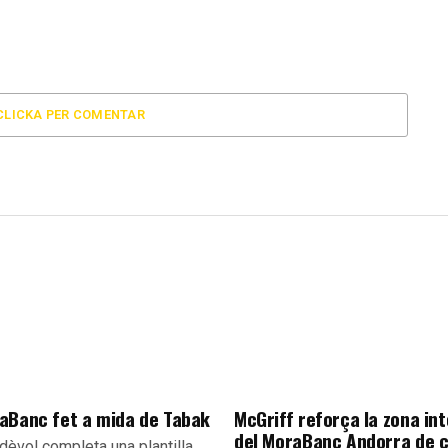
CLICKA PER COMENTAR
aBanc fet a mida de Tabak
McGriff reforça la zona int
del MoraBanc Andorra de c
dèvol completa una plantilla