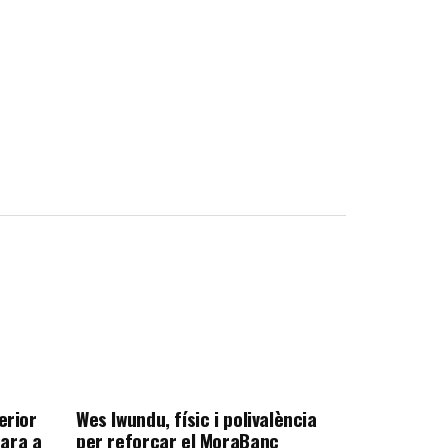
erior
Wes Iwundu, físic i polivalència
ara a
per reforçar el MoraBanc