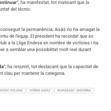
ontinuar
”, ha manifestat, tot matisant que la
ntat del tècnic.
 aconseguit la permanència, Aixàs no ha amagat la
tiu de l’equip. El president ha recordat que es
club a la Lliga Endesa en nombre de victòries i ha
ar a semblar una possibilitat molt real durant
da
”, ha resumit, tot destacant que la capacitat de
nt clau per mantenir la categoria.
NCESC SOLANA
GORKA AIXÀS
MORABANC ANDORRA