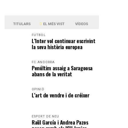
TITULARS
EL MÉS VIST
VÍDEOS
FUTBOL
L’Inter vol continuar escrivint
la seva història europea
FC ANDORRA
Penúltim assaig a Saragoosa
abans de la veritat
OPINIÓ
L’art de vendre i de créixer
ESPORT DE NEU
Raül García i Andrea Pazos