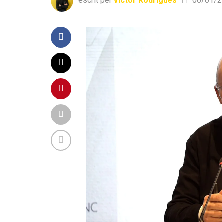
escrit per
Víctor Rodrigues
06/01/2