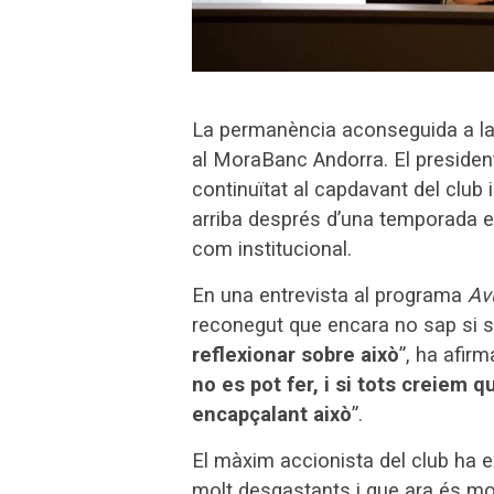
La permanència aconseguida a la 
al MoraBanc Andorra. El president d
continuïtat al capdavant del club
arriba després d’una temporada e
com institucional.
En una entrevista al programa
Av
reconegut que encara no sap si seg
reflexionar sobre això
”, ha afirm
no es pot fer, i si tots creiem 
encapçalant això
”.
El màxim accionista del club ha 
molt desgastants i que ara és mom