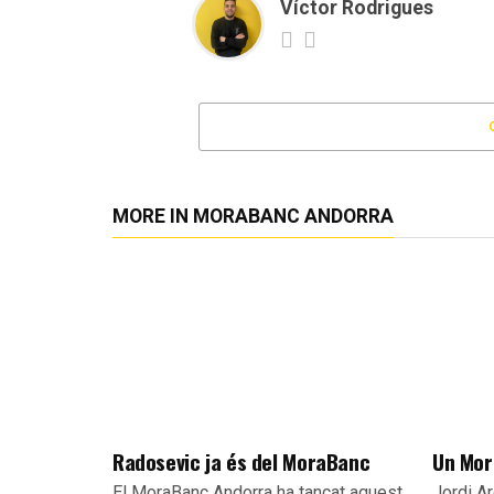
Víctor Rodrigues
MORE IN MORABANC ANDORRA
Radosevic ja és del MoraBanc
Un Mor
El MoraBanc Andorra ha tancat aquest
Jordi Ar