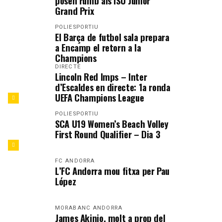
posen rumb als ISU Junior
Grand Prix
POLIESPORTIU
El Barça de futbol sala prepara
a Encamp el retorn a la
Champions
DIRECTE
Lincoln Red Imps – Inter
d’Escaldes en directe: 1a ronda
UEFA Champions League
POLIESPORTIU
SCA U19 Women’s Beach Volley
First Round Qualifier – Dia 3
FC ANDORRA
L’FC Andorra mou fitxa per Pau
López
MORABANC ANDORRA
James Akinjo, molt a prop del