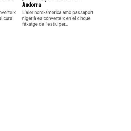
Andorra
nverteix
L’aler nord-americà amb passaport
al curs
nigerià es converteix en el cinquè
fitxatge de l’estiu per...