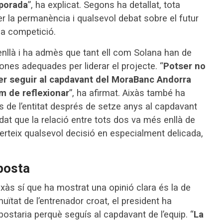
mporada
”, ha explicat. Segons ha detallat, tota
 per la permanència i qualsevol debat sobre el futur
 la competició.
enllà i ha admès que tant ell com Solana han de
ones adequades per liderar el projecte. “
Potser no
r seguir al capdavant del MoraBanc Andorra
em de reflexionar
”, ha afirmat. Aixàs també ha
s de l’entitat després de setze anys al capdavant
rdat que la relació entre tots dos va més enllà de
verteix qualsevol decisió en especialment delicada,
aposta
Aixàs sí que ha mostrat una opinió clara és la de
uïtat de l’entrenador croat, el president ha
postaria perquè seguís al capdavant de l’equip. “
La