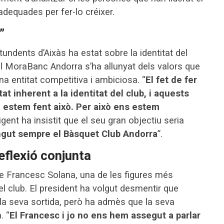
dequades per fer-lo créixer.
”
ndents d’Aixàs ha estat sobre la identitat del
el MoraBanc Andorra s’ha allunyat dels valors que
na entitat competitiva i ambiciosa. “
El fet de fer
t inherent a la identitat del club, i aquests
o estem fent això. Per això ens estem
rigent ha insistit que el seu gran objectiu seria
ingut sempre el Bàsquet Club Andorra
”.
eflexió conjunta
de Francesc Solana, una de les figures més
el club. El president ha volgut desmentir que
 la seva sortida, però ha admès que la seva
. “
El Francesc i jo no ens hem assegut a parlar