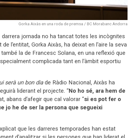
Gorka Aixàs en una roda de premsa / BC Morabanc Andorra
darrera jornada no ha tancat totes les incògnites
e l’entitat, Gorka Aixàs, ha deixat en l’aire la seva
 i també la de Francesc Solana, en una reflexió que
specialment complicada tant en l’àmbit esportiu
ui serà un bon dia
de Ràdio Nacional, Aixàs ha
uirà liderant el projecte. “
No ho sé, ara hem de
at, abans d’afegir que cal valorar “
si es pot fer o
que jo he de ser la persona que segueixi
explicat que les darreres temporades han estat
ent d’analitzar si les persones que han liderat el