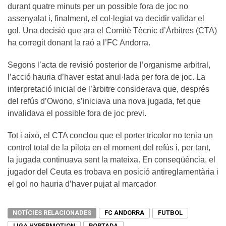
durant quatre minuts per un possible fora de joc no
assenyalat i, finalment, el col·legiat va decidir validar el
gol. Una decisió que ara el Comitè Tècnic d’Àrbitres (CTA)
ha corregit donant la raó a l’FC Andorra.
Segons l’acta de revisió posterior de l’organisme arbitral,
l’acció hauria d’haver estat anul·lada per fora de joc. La
interpretació inicial de l’àrbitre considerava que, després
del refús d’Owono, s’iniciava una nova jugada, fet que
invalidava el possible fora de joc previ.
Tot i això, el CTA conclou que el porter tricolor no tenia un
control total de la pilota en el moment del refús i, per tant,
la jugada continuava sent la mateixa. En conseqüència, el
jugador del Ceuta es trobava en posició antireglamentària i
el gol no hauria d’haver pujat al marcador
NOTÍCIES RELACIONADES
FC ANDORRA
FUTBOL
LIGA HYPERMOTION
PORTADA