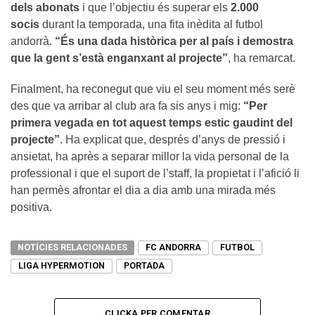
dels abonats
i que l’objectiu és superar els
2.000
socis
durant la temporada, una fita inèdita al futbol
andorrà.
“És una dada històrica per al país i demostra
que la gent s’està enganxant al projecte”
, ha remarcat.
Finalment, ha reconegut que viu el seu moment més serè
des que va arribar al club ara fa sis anys i mig:
“Per
primera vegada en tot aquest temps estic gaudint del
projecte”
. Ha explicat que, després d’anys de pressió i
ansietat, ha après a separar millor la vida personal de la
professional i que el suport de l’staff, la propietat i l’afició li
han permès afrontar el dia a dia amb una mirada més
positiva.
NOTÍCIES RELACIONADES
FC ANDORRA
FUTBOL
LIGA HYPERMOTION
PORTADA
CLICKA PER COMENTAR