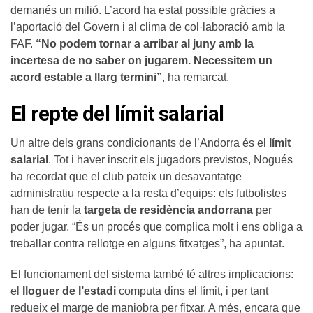
demanés un milió. L’acord ha estat possible gràcies a
l’aportació del Govern i al clima de col·laboració amb la
FAF.
“No podem tornar a arribar al juny amb la
incertesa de no saber on jugarem. Necessitem un
acord estable a llarg termini”
, ha remarcat.
El repte del límit salarial
Un altre dels grans condicionants de l’Andorra és el
límit
salarial
. Tot i haver inscrit els jugadors previstos, Nogués
ha recordat que el club pateix un desavantatge
administratiu respecte a la resta d’equips: els futbolistes
han de tenir la
targeta de residència andorrana
per
poder jugar. “És un procés que complica molt i ens obliga a
treballar contra rellotge en alguns fitxatges”, ha apuntat.
El funcionament del sistema també té altres implicacions:
el
lloguer de l’estadi
computa dins el límit, i per tant
redueix el marge de maniobra per fitxar. A més, encara que