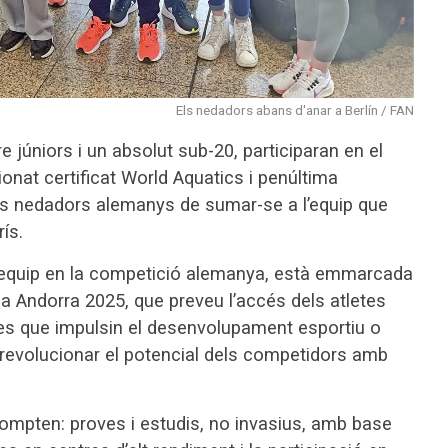
Els nedadors abans d'anar a Berlín / FAN
re júniors i un absolut sub-20, participaran en el
nat certificat World Aquatics i penúltima
als nedadors alemanys de sumar-se a l’equip que
ís.
 equip en la competició alemanya, està emmarcada
r a Andorra 2025, que preveu l’accés dels atletes
es que impulsin el desenvolupament esportiu o
 revolucionar el potencial dels competidors amb
 compten: proves i estudis, no invasius, amb base