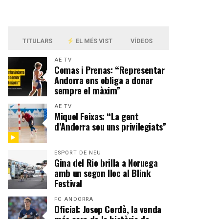
TITULARS
EL MÉS VIST
VÍDEOS
AE TV
Comas i Prenas: “Representar
Andorra ens obliga a donar
sempre el màxim”
AE TV
Miquel Feixas: “La gent
d’Andorra sou uns privilegiats”
ESPORT DE NEU
Gina del Rio brilla a Noruega
amb un segon lloc al Blink
Festival
FC ANDORRA
Oficial: Josep Cerdà, la venda