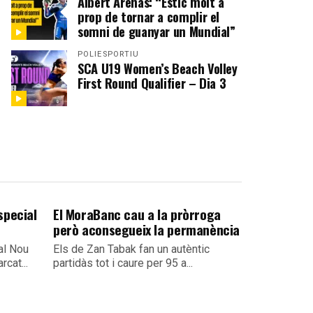
Albert Arenas: “Estic molt a
prop de tornar a complir el
somni de guanyar un Mundial”
POLIESPORTIU
SCA U19 Women’s Beach Volley
First Round Qualifier – Dia 3
special
El MoraBanc cau a la pròrroga
però aconsegueix la permanència
al Nou
Els de Zan Tabak fan un autèntic
rcat...
partidàs tot i caure per 95 a...