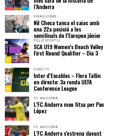
més cara de la història de
l’Andorra
PIRAGÜISME
Nil Checa tanca el caiac amb
una 22a posició a les
semifinals de l’Europeu júnior
POLIESPORTIU
SCA U19 Women’s Beach Volley
First Round Qualifier – Dia 3
DIRECTE
Inter d’Escaldes – Flora Tallin
en directe: 3a ronda UEFA
Conference League
FC ANDORRA
L’FC Andorra mou fitxa per Pau
López
FC ANDORRA
L’FC Andorra s’estrena davant