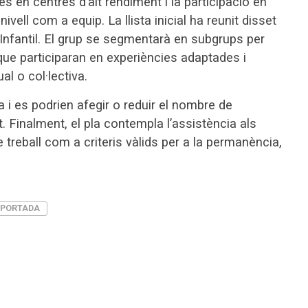
des en centres d’alt rendiment i la participació en
ivell com a equip. La llista inicial ha reunit disset
 Infantil. El grup se segmentarà en subgrups per
 que participaran en experiències adaptades i
al o col·lectiva.
a i es podrien afegir o reduir el nombre de
. Finalment, el pla contempla l’assistència als
e treball com a criteris vàlids per a la permanència,
PORTADA