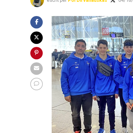
escrit per
Pol Dirvanauskas
04/18/