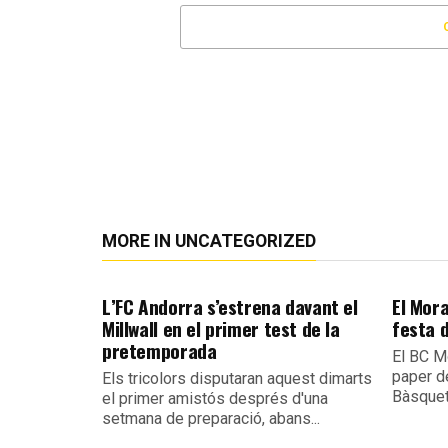
MORE IN UNCATEGORIZED
L’FC Andorra s’estrena davant el
El Mor
Millwall en el primer test de la
festa 
pretemporada
El BC M
paper de
Els tricolors disputaran aquest dimarts
Bàsquet.
el primer amistós després d'una
setmana de preparació, abans...