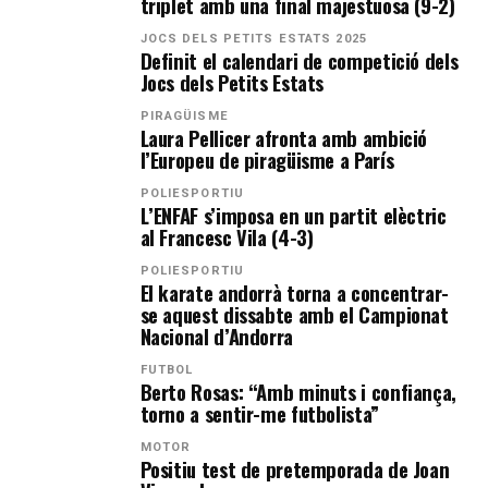
triplet amb una final majestuosa (9-2)
JOCS DELS PETITS ESTATS 2025
Definit el calendari de competició dels
Jocs dels Petits Estats
PIRAGÜISME
Laura Pellicer afronta amb ambició
l’Europeu de piragüisme a París
POLIESPORTIU
L’ENFAF s’imposa en un partit elèctric
al Francesc Vila (4-3)
POLIESPORTIU
El karate andorrà torna a concentrar-
se aquest dissabte amb el Campionat
Nacional d’Andorra
FUTBOL
Berto Rosas: “Amb minuts i confiança,
torno a sentir-me futbolista”
MOTOR
Positiu test de pretemporada de Joan