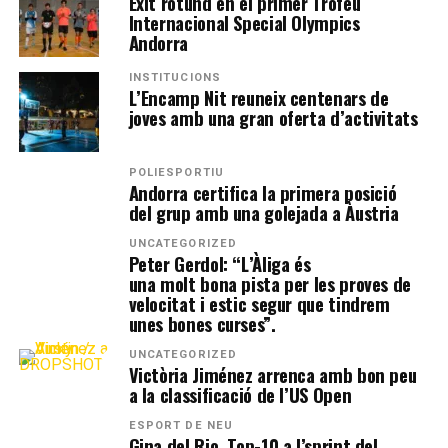
Èxit rotund en el primer Trofeu
Internacional Special Olympics
Andorra
INSTITUCIONS
L’Encamp Nit reuneix centenars de
joves amb una gran oferta d’activitats
POLIESPORTIU
Andorra certifica la primera posició
del grup amb una golejada a Àustria
UNCATEGORIZED
Peter Gerdol: “L’Àliga és
una molt bona pista per les proves de
velocitat i estic segur que tindrem
unes bones curses”.
UNCATEGORIZED
Victòria Jiménez arrenca amb bon peu
a la classificació de l’US Open
ESPORT DE NEU
Gina del Rio, Top-10 a l’sprint del