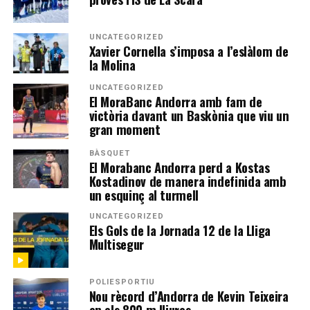
UNCATEGORIZED
Xavier Cornella s’imposa a l’eslàlom de
la Molina
UNCATEGORIZED
El MoraBanc Andorra amb fam de
victòria davant un Baskònia que viu un
gran moment
BÀSQUET
El Morabanc Andorra perd a Kostas
Kostadinov de manera indefinida amb
un esquinç al turmell
UNCATEGORIZED
Els Gols de la Jornada 12 de la Lliga
Multisegur
POLIESPORTIU
Nou rècord d’Andorra de Kevin Teixeira
en els 800 m lliures