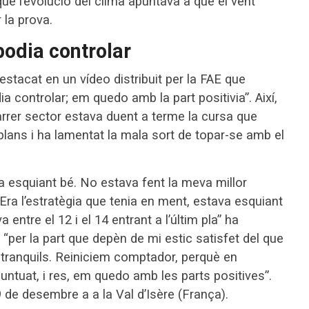
ue l’evolució del clima apuntava a que el vent
r la prova.
podia controlar
estacat en un vídeo distribuit per la FAE que
a controlar; em quedo amb la part positivia”. Així,
darrer sector estava duent a terme la cursa que
 plans i ha lamentat la mala sort de topar-se amb el
va esquiant bé. No estava fent la meva millor
Era l’estratègia que tenia en ment, estava esquiant
a entre el 12 i el 14 entrant a l’últim pla” ha
“per la part que depèn de mi estic satisfet del que
 tranquils. Reiniciem comptador, perquè en
puntuat, i res, em quedo amb les parts positives”.
9 de desembre a a la Val d’Isère (França).