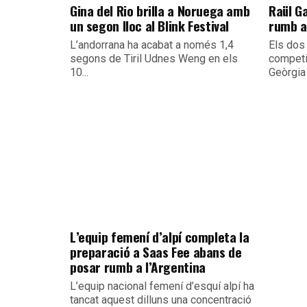
Gina del Rio brilla a Noruega amb
Raül G
un segon lloc al Blink Festival
rumb al
L’andorrana ha acabat a només 1,4
Els dos
segons de Tiril Udnes Weng en els
competir
10...
Geòrgia 
L’equip femení d’alpí completa la
preparació a Saas Fee abans de
posar rumb a l’Argentina
L’equip nacional femení d’esquí alpí ha
tancat aquest dilluns una concentració