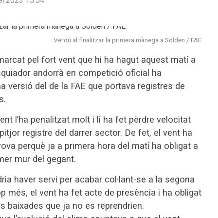
9/2023 15:54
Verdú al finalitzar la primera mànega a Sölden / FAE
arcat pel fort vent que hi ha hagut aquest matí a
squiador andorrà en competició oficial ha
versió del de la FAE que portava registres de
s.
nt l’ha penalitzat molt i li ha fet pèrdre velocitat
tjor registre del darrer sector. De fet, el vent ha
rova perquè ja a primera hora del matí ha obligat a
rimer mur del gegant.
odria haver servi per acabar col·lant-se a la segona
 més, el vent ha fet acte de presència i ha obligat
res baixades que ja no es reprendrien.