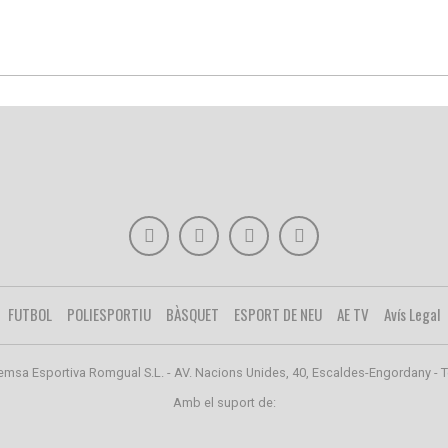
FUTBOL
POLIESPORTIU
BÀSQUET
ESPORT DE NEU
AE TV
Avís Legal
emsa Esportiva Romgual S.L. - AV. Nacions Unides, 40, Escaldes-Engordany - T
Amb el suport de: