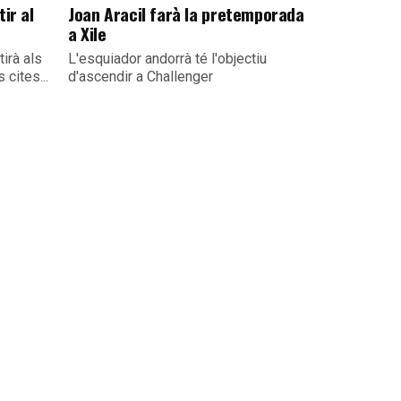
ir al
Joan Aracil farà la pretemporada
a Xile
irà als
L'esquiador andorrà té l'objectiu
 cites...
d'ascendir a Challenger