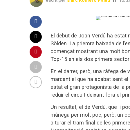
escrit per
Marc Romero Palau
10/2
El debut de Joan Verdú ha estat m
Sölden. La priemra baixada de l’e
començat mostrant una molt bona 
Top-15 en els dos primers sector
En el darrer, però, una ràfega de ve
marcant el que ha acabat sent el pi
estat el gran protagonista de la p
reduir el circuit deixant fora el p
Un resultat, el de Verdú, que li p
mànega per molt poc, però, un cop
a turar el tram final de les prime