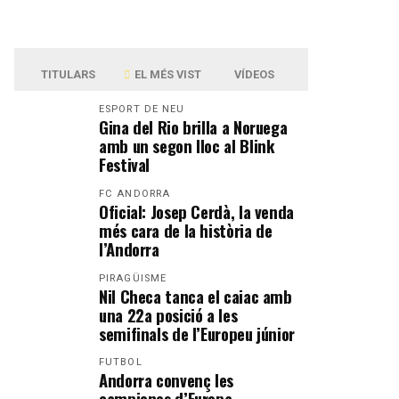
TITULARS
EL MÉS VIST
VÍDEOS
ESPORT DE NEU
Gina del Rio brilla a Noruega
amb un segon lloc al Blink
Festival
FC ANDORRA
Oficial: Josep Cerdà, la venda
més cara de la història de
l’Andorra
PIRAGÜISME
Nil Checa tanca el caiac amb
una 22a posició a les
semifinals de l’Europeu júnior
FUTBOL
Andorra convenç les
campiones d’Europa