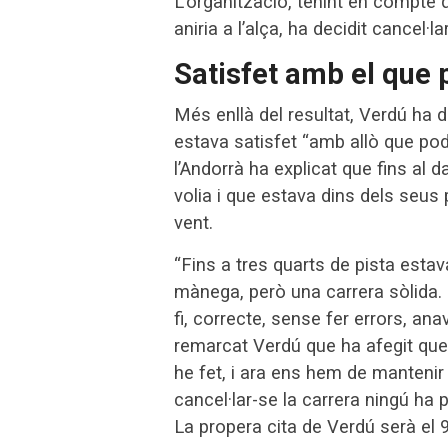
L’organització, tenint en compte q
aniria a l’alça, ha decidit cancel·la
Satisfet amb el que 
Més enllà del resultat, Verdú ha d
estava satisfet “amb allò que podi
l’Andorrà ha explicat que fins al 
volia i que estava dins dels seus
vent.
“Fins a tres quarts de pista esta
mànega, però una carrera sòlida. 
fi, correcte, sense fer errors, anav
remarcat Verdú que ha afegit que 
he fet, i ara ens hem de mantenir
cancel·lar-se la carrera ningú ha 
La propera cita de Verdú serà el 