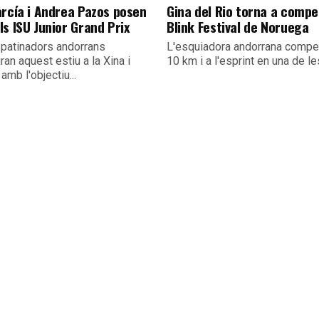
arcía i Andrea Pazos posen
Gina del Rio torna a compet
s ISU Junior Grand Prix
Blink Festival de Noruega
 patinadors andorrans
L'esquiadora andorrana compet
an aquest estiu a la Xina i
10 km i a l'esprint en una de les
amb l'objectiu...