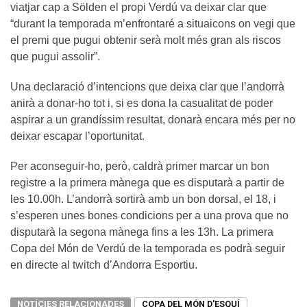
viatjar cap a Sölden el propi Verdú va deixar clar que
“durant la temporada m’enfrontaré a situaicons on vegi que
el premi que pugui obtenir serà molt més gran als riscos
que pugui assolir”.
Una declaració d’intencions que deixa clar que l’andorrà
anirà a donar-ho tot i, si es dona la casualitat de poder
aspirar a un grandíssim resultat, donarà encara més per no
deixar escapar l’oportunitat.
Per aconseguir-ho, però, caldrà primer marcar un bon
registre a la primera mànega que es disputarà a partir de
les 10.00h. L’andorrà sortirà amb un bon dorsal, el 18, i
s’esperen unes bones condicions per a una prova que no
disputarà la segona mànega fins a les 13h. La primera
Copa del Món de Verdú de la temporada es podrà seguir
en directe al twitch d’Andorra Esportiu.
NOTÍCIES RELACIONADES
COPA DEL MÓN D'ESQUÍ