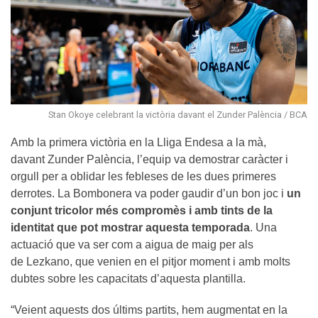
Stan Okoye celebrant la victòria davant el Zunder Palència / BCA
Amb la primera victòria en la Lliga Endesa a la mà,
davant Zunder Palència, l’equip va demostrar caràcter i
orgull per a oblidar les febleses de les dues primeres
derrotes. La Bombonera va poder gaudir d’un bon joc i
un
conjunt tricolor més compromès i amb tints de la
identitat que pot mostrar aquesta temporada
. Una
actuació que va ser com a aigua de maig per als
de Lezkano, que venien en el pitjor moment i amb molts
dubtes sobre les capacitats d’aquesta plantilla.
“Veient aquests dos últims partits, hem augmentat en la