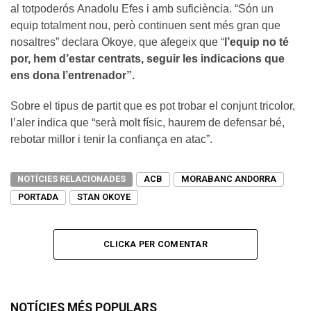
al totpoderós Anadolu Efes i amb suficiència. “Són un
equip totalment nou, però continuen sent més gran que
nosaltres” declara Okoye, que afegeix que “
l’equip no té
por, hem d’estar centrats, seguir les indicacions que
ens dona l’entrenador”.
Sobre el tipus de partit que es pot trobar el conjunt tricolor,
l’aler indica que “serà molt físic, haurem de defensar bé,
rebotar millor i tenir la confiança en atac”.
NOTÍCIES RELACIONADES
ACB
MORABANC ANDORRA
PORTADA
STAN OKOYE
CLICKA PER COMENTAR
NOTÍCIES MÉS POPULARS