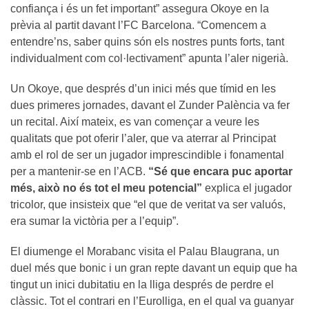
confiança i és un fet important” assegura Okoye en la
prèvia al partit davant l’FC Barcelona. “Comencem a
entendre’ns, saber quins són els nostres punts forts, tant
individualment com col·lectivament” apunta l’aler nigerià.
Un Okoye, que després d’un inici més que tímid en les
dues primeres jornades, davant el Zunder Palència va fer
un recital. Així mateix, es van començar a veure les
qualitats que pot oferir l’aler, que va aterrar al Principat
amb el rol de ser un jugador imprescindible i fonamental
per a mantenir-se en l’ACB.
“Sé que encara puc aportar
més, això no és tot el meu potencial”
explica el jugador
tricolor, que insisteix que “el que de veritat va ser valuós,
era sumar la victòria per a l’equip”.
El diumenge el Morabanc visita el Palau Blaugrana, un
duel més que bonic i un gran repte davant un equip que ha
tingut un inici dubitatiu en la lliga després de perdre el
clàssic. Tot el contrari en l’Eurolliga, en el qual va guanyar