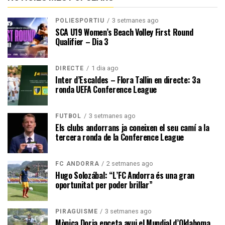
3 setmanes ago
POLIESPORTIU
SCA U19 Women’s Beach Volley First Round
Qualifier – Dia 3
1 dia ago
DIRECTE
Inter d’Escaldes – Flora Tallin en directe: 3a
ronda UEFA Conference League
3 setmanes ago
FUTBOL
Els clubs andorrans ja coneixen el seu camí a la
tercera ronda de la Conference League
2 setmanes ago
FC ANDORRA
Hugo Solozábal: “L’FC Andorra és una gran
oportunitat per poder brillar”
3 setmanes ago
PIRAGÜISME
Mònica Doria enceta avui el Mundial d’Oklahoma