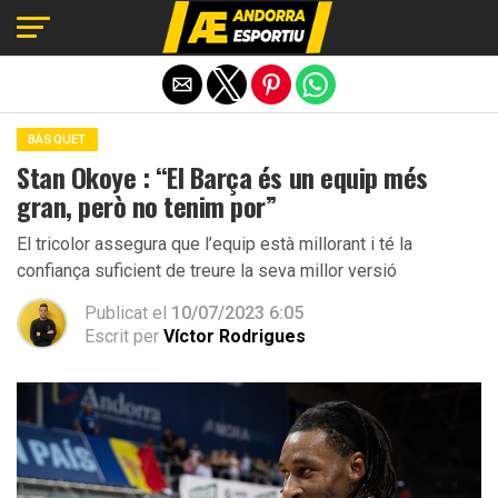
Exit mobile version
BÀSQUET
Stan Okoye : “El Barça és un equip més
gran, però no tenim por”
El tricolor assegura que l’equip està millorant i té la
confiança suficient de treure la seva millor versió
Publicat el
10/07/2023 6:05
Escrit per
Víctor Rodrigues