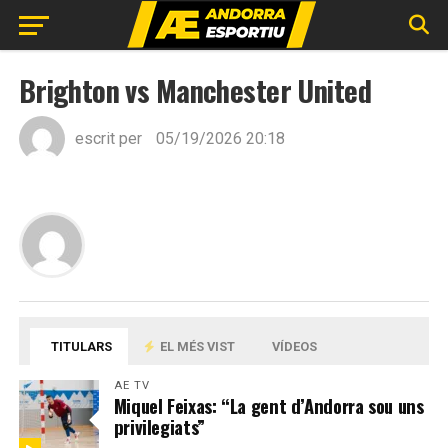
Brighton vs Manchester United
escrit per
05/19/2026 20:18
TITULARS
EL MÉS VIST
VÍDEOS
AE TV
Miquel Feixas: “La gent d’Andorra sou uns
privilegiats”