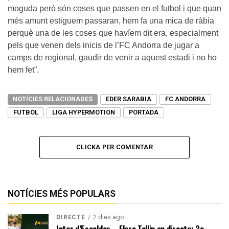
moguda però són coses que passen en el futbol i que quan
més amunt estiguem passaran, hem fa una mica de ràbia
perquè una de les coses que havíem dit era, especialment
pels que venen dels inicis de l’FC Andorra de jugar a
camps de regional, gaudir de venir a aquest estadi i no ho
hem fet”.
NOTÍCIES RELACIONADES
EDER SARABIA
FC ANDORRA
FUTBOL
LIGA HYPERMOTION
PORTADA
CLICKA PER COMENTAR
NOTÍCIES MÉS POPULARS
2 dies ago
DIRECTE
Inter d’Escaldes – Flora Tallin en directe: 3a