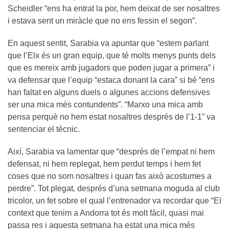
Scheidler “ens ha entrat la por, hem deixat de ser nosaltres
i estava sent un miràcle que no ens fessin el segon”.
En aquest sentit, Sarabia va apuntar que “estem parlant
que l’Elx és un gran equip, que té molts menys punts dels
que es mereix amb jugadors que poden jugar a primera” i
va defensar que l’equip “estaca donant la cara” si bé “ens
han faltat en alguns duels o algunes accions defensives
ser una mica més contundents”. “Marxo una mica amb
pensa perquè no hem estat nosaltres després de l’1-1” va
sentenciar el tècnic.
Així, Sarabia va lamentar que “després de l’empat ni hem
defensat, ni hem replegat, hem perdut temps i hem fet
coses que no som nosaltres i quan fas això acostumes a
perdre”. Tot plegat, després d’una setmana moguda al club
tricolor, un fet sobre el qual l’entrenador va recordar que “El
context que tenim a Andorra tot és molt fàcil, quasi mai
passa res i aquesta setmana ha estat una mica més