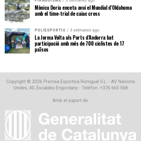
3 setmanes ago
PIRAGÜISME
Mònica Doria enceta avui el Mundial d’Oklahoma
amb el time-trial de caiac cross
3 setmanes ago
POLIESPORTIU
La Jorma Volta als Ports d’Andorra bat
participació amb més de 700 ciclistes de 17
països
Copyright © 2026 Premsa Esportiva Romgual S.L. - AV. Nacions
Unides, 40, Escaldes-Engordany - Telèfon: +376 665 568
Amb el suport de: