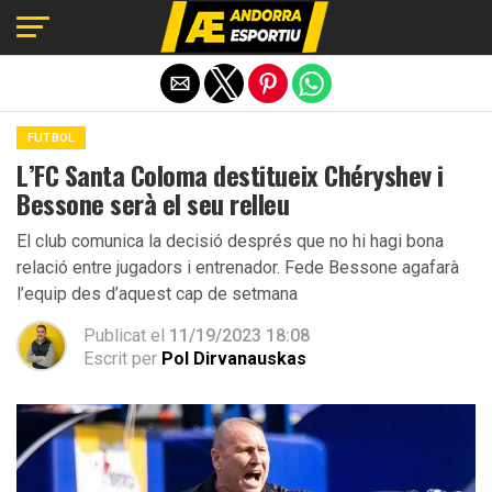
Exit mobile version
FUTBOL
L’FC Santa Coloma destitueix Chéryshev i
Bessone serà el seu relleu
El club comunica la decisió després que no hi hagi bona
relació entre jugadors i entrenador. Fede Bessone agafarà
l’equip des d’aquest cap de setmana
Publicat el
11/19/2023 18:08
Escrit per
Pol Dirvanauskas