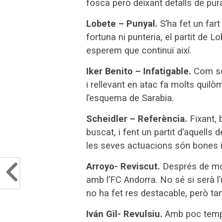
fosca però deixant detalls de pur
Lobete – Punyal.
S’ha fet un fart
fortuna ni punteria, el partit de L
esperem que continuï així.
Iker Benito – Infatigable.
Com sem
i rellevant en atac fa molts quil
l’esquema de Sarabia.
Scheidler – Referència.
Fixant, 
buscat, i fent un partit d’aquells 
les seves actuacions són bones i
Arroyo- Reviscut.
Després de mol
amb l’FC Andorra. No sé si serà l’
no ha fet res destacable, però t
Iván Gil- Revulsiu.
Amb poc temps