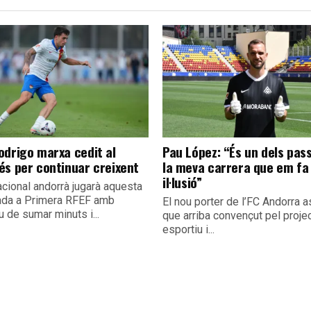
odrigo marxa cedit al
Pau López: “És un dels pas
és per continuar creixent
la meva carrera que em fa
il·lusió”
acional andorrà jugarà aquesta
da a Primera RFEF amb
El nou porter de l’FC Andorra 
iu de sumar minuts i...
que arriba convençut pel proje
esportiu i...