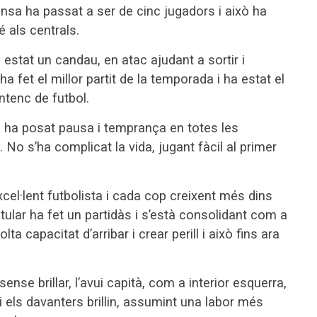
ensa ha passat a ser de cinc jugadors i això ha
 als centrals.
estat un candau, en atac ajudant a sortir i
ha fet el millor partit de la temporada i ha estat el
entenc de futbol.
à ha posat pausa i temprança en totes les
 No s’ha complicat la vida, jugant fàcil al primer
xcel·lent futbolista i cada cop creixent més dins
tular ha fet un partidàs i s’està consolidant com a
a capacitat d’arribar i crear perill i això fins ara
 sense brillar, l’avui capità, com a interior esquerra,
i els davanters brillin, assumint una labor més