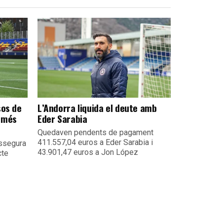
sos de
L’Andorra liquida el deute amb
 més
Eder Sarabia
Quedaven pendents de pagament
411.557,04 euros a Eder Sarabia i
assegura
43.901,47 euros a Jon López
cte