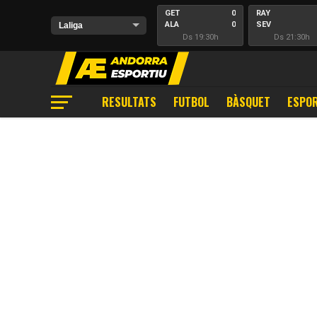
GET
0
RAY
ALA
0
SEV
Ds 19:30h
Ds 21:30h
RESULTATS
FUTBOL
BÀSQUET
ESPOR