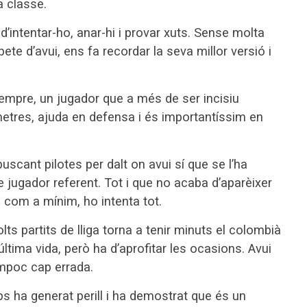
a classe.
 d’intentar-ho, anar-hi i provar xuts. Sense molta
obete d’avui, ens fa recordar la seva millor versió i
pre, un jugador que a més de ser incisiu
òmetres, ajuda en defensa i és importantíssim en
buscant pilotes per dalt on avui sí que se l’ha
de jugador referent. Tot i que no acaba d’aparèixer
 com a mínim, ho intenta tot.
ts partits de lliga torna a tenir minuts el colombià
última vida, però ha d’aprofitar les ocasions. Avui
ampoc cap errada.
 ha generat perill i ha demostrat que és un