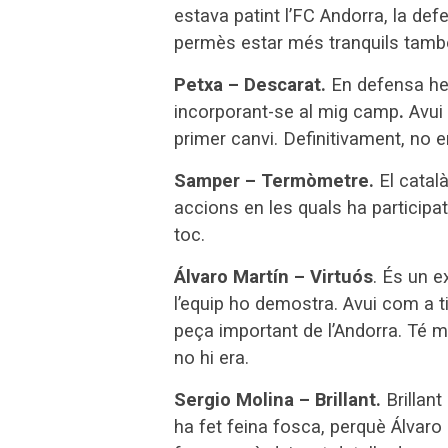
estava patint l’FC Andorra, la def
permès estar més tranquils també
Petxa – Descarat.
En defensa he 
incorporant-se al mig camp
.
Avui 
primer canvi. Definitivament, no 
Samper – Termòmetre.
El catal
accions en les quals ha participat.
toc.
Álvaro Martín – Virtuós
. És un e
l’equip ho demostra. Avui com a ti
peça important de l’Andorra. Té molt
no hi era.
Sergio Molina – Brillant.
Brillant
ha fet feina fosca, perquè Álvaro 