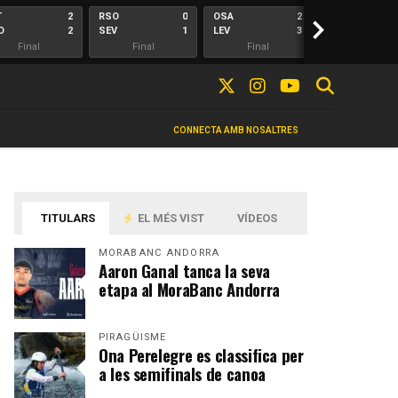
T
2
RSO
0
OSA
2
>
ALA
O
2
SEV
1
LEV
3
ELC
Final
Final
Final
Final
CONNECTA AMB NOSALTRES
TITULARS
EL MÉS VIST
VÍDEOS
MORABANC ANDORRA
Aaron Ganal tanca la seva
etapa al MoraBanc Andorra
PIRAGÜISME
Ona Perelegre es classifica per
a les semifinals de canoa