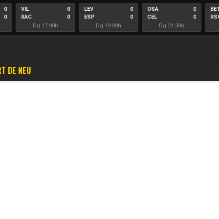
0
VIL
0
LEV
0
OSA
0
BE
0
RAC
0
ESP
0
CEL
0
RS
Dg 17:00h
Dg 19:00h
Dg 21:30h
T DE NEU