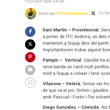
l’Estadi Nacional
escrit per
Pol Dirvanauskas
11/19/
Dani Martín – Providencial.
Sens
a porter de l’FC Andorra, un dels m
mantenint a l’equip dins del partit i
Importantíssim trobar aquest bon n
Pampín – Vertical.
Gairebé ha e
seva banda un carril molt perillós
molt a l’equip a créixer i tenir oca
Vilanova – Veterà.
Sense ser-ho 
de que va el joc, l’entén i gaudei
amb Pascual i Forés i l’ha solvent
Diego González – Còmode.
No h