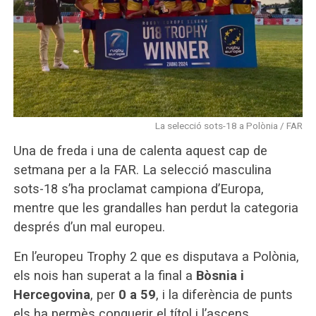
La selecció sots-18 a Polònia / FAR
Una de freda i una de calenta aquest cap de
setmana per a la FAR. La selecció masculina
sots-18 s’ha proclamat campiona d’Europa,
mentre que les grandalles han perdut la categoria
després d’un mal europeu.
En l’europeu Trophy 2 que es disputava a Polònia,
els nois han superat a la final a
Bòsnia i
Hercegovina
, per
0 a 59
, i la diferència de punts
els ha permès conquerir el títol i l’ascens.