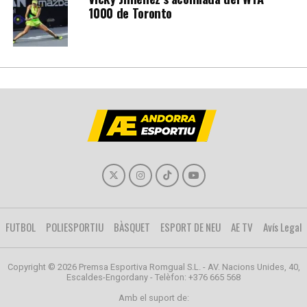
1000 de Toronto
FUTBOL
POLIESPORTIU
BÀSQUET
ESPORT DE NEU
AE TV
Avís Legal
Copyright © 2026 Premsa Esportiva Romgual S.L. - AV. Nacions Unides, 40,
Escaldes-Engordany - Telèfon: +376 665 568
Amb el suport de: