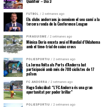
Qualifier – Dia 3
2 setmanes ago
FUTBOL
Els clubs andorrans ja coneixen el seu camí a la
tercera ronda de la Conference League
2 setmanes ago
PIRAGÜISME
Mònica Doria enceta avui el Mundial d’Oklahoma
amb el time-trial de caiac cross
2 setmanes ago
POLIESPORTIU
La Jorma Volta als Ports d’Andorra bat
participació amb més de 700 ciclistes de 17
països
2 setmanes ago
FC ANDORRA
Hugo Solozábal: “L’FC Andorra és una gran
oportunitat per poder brillar”
2 setmanes ago
POLIESPORTIU