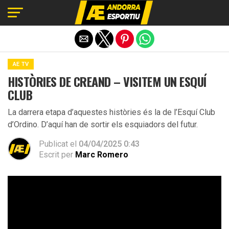
Exit mobile version
AE TV
HISTÒRIES DE CREAND – VISITEM UN ESQUÍ
CLUB
La darrera etapa d’aquestes històries és la de l’Esquí Club
d’Ordino. D’aquí han de sortir els esquiadors del futur.
Publicat el
04/04/2025 0:43
Escrit per
Marc Romero