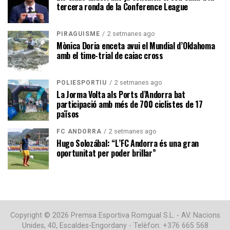
tercera ronda de la Conference League
2 setmanes ago
PIRAGÜISME
Mònica Doria enceta avui el Mundial d’Oklahoma
amb el time-trial de caiac cross
2 setmanes ago
POLIESPORTIU
La Jorma Volta als Ports d’Andorra bat
participació amb més de 700 ciclistes de 17
països
2 setmanes ago
FC ANDORRA
Hugo Solozábal: “L’FC Andorra és una gran
oportunitat per poder brillar”
Copyright © 2026 Premsa Esportiva Romgual S.L. - AV. Nacions
Unides, 40, Escaldes-Engordany - Telèfon: +376 665 568