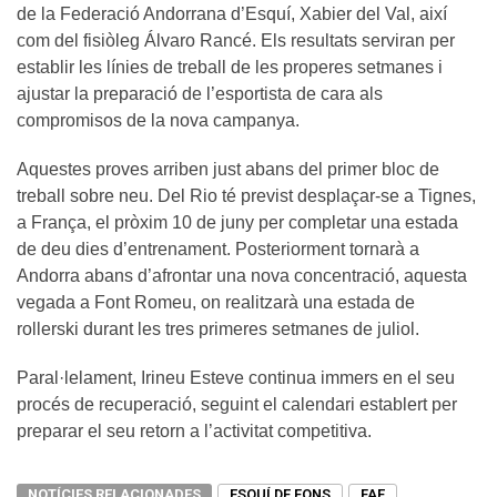
de la Federació Andorrana d’Esquí, Xabier del Val, així
com del fisiòleg Álvaro Rancé. Els resultats serviran per
establir les línies de treball de les properes setmanes i
ajustar la preparació de l’esportista de cara als
compromisos de la nova campanya.
Aquestes proves arriben just abans del primer bloc de
treball sobre neu. Del Rio té previst desplaçar-se a Tignes,
a França, el pròxim 10 de juny per completar una estada
de deu dies d’entrenament. Posteriorment tornarà a
Andorra abans d’afrontar una nova concentració, aquesta
vegada a Font Romeu, on realitzarà una estada de
rollerski durant les tres primeres setmanes de juliol.
Paral·lelament, Irineu Esteve continua immers en el seu
procés de recuperació, seguint el calendari establert per
preparar el seu retorn a l’activitat competitiva.
NOTÍCIES RELACIONADES
ESQUÍ DE FONS
FAE