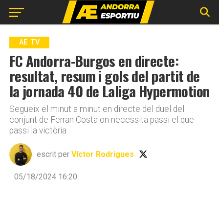
Go to mobile version
AE TV
FC Andorra-Burgos en directe:
resultat, resum i gols del partit de
la jornada 40 de Laliga Hypermotion
Segueix el minut a minut en directe del duel del
conjunt de Ferran Costa on necessita passi el que
passi la victòria
escrit per
Víctor Rodrigues
05/18/2024 16:20