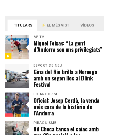
TITULARS
EL MÉS VIST
VÍDEOS
AE TV
Miquel Feixas: “La gent
d’Andorra sou uns privilegiats”
ESPORT DE NEU
Gina del Rio brilla a Noruega
amb un segon lloc al Blink
Festival
FC ANDORRA
Oficial: Josep Cerdà, la venda
més cara de la història de
l’Andorra
PIRAGÜISME
Nil Checa tanca el caiac amb