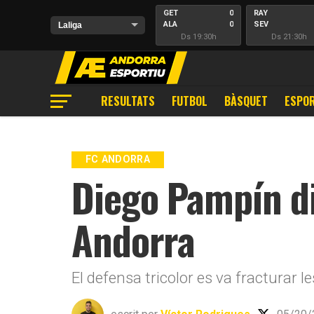
GET
0
RAY
ALA
0
SEV
Ds 19:30h
Ds 21:30h
RESULTATS
FUTBOL
BÀSQUET
ESPOR
FC ANDORRA
Diego Pampín di
Andorra
El defensa tricolor es va fracturar l