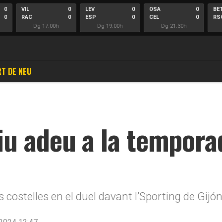
0
VIL
0
LEV
0
OSA
0
BE
0
RAC
0
ESP
0
CEL
0
RS
Dg 17:00h
Dg 19:00h
Dg 21:30h
T DE NEU
u adeu a la temporada
es costelles en el duel davant l’Sporting de Gijó