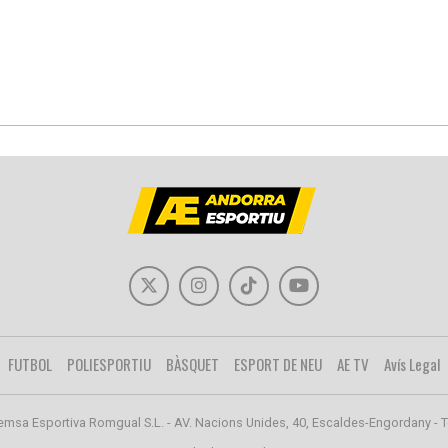
FUTBOL
POLIESPORTIU
BÀSQUET
ESPORT DE NEU
AE TV
Avís Legal
emsa Esportiva Romgual S.L. - AV. Nacions Unides, 40, Escaldes-Engordany - T