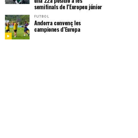
una 22a posició a les
semifinals de l’Europeu júnior
FUTBOL
Andorra convenç les
campiones d’Europa