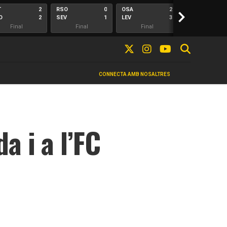
T
2
RSO
0
OSA
2
>
ALA
O
2
SEV
1
LEV
3
ELC
Final
Final
Final
Final
CONNECTA AMB NOSALTRES
 i a l’FC
n