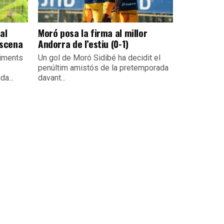
al
Moró posa la firma al millor
escena
Andorra de l’estiu (0-1)
viments
Un gol de Moró Sidibé ha decidit el
penúltim amistós de la pretemporada
da...
davant...