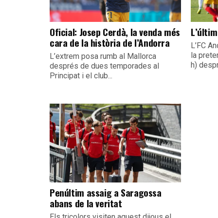
Oficial: Josep Cerdà, la venda més
L’últim
cara de la història de l’Andorra
L’FC An
la pret
L’extrem posa rumb al Mallorca
h) despr
després de dues temporades al
Principat i el club...
Penúltim assaig a Saragossa
abans de la veritat
Els tricolors visiten aquest dijous el