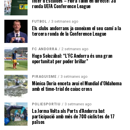
Inter d’Escaldes – Flora Tallin en directe: 3a
ronda UEFA Conference League
3 setmanes ago
FUTBOL
Els clubs andorrans ja coneixen el seu camí a la
tercera ronda de la Conference League
2 setmanes ago
FC ANDORRA
Hugo Solozábal: “L’FC Andorra és una gran
oportunitat per poder brillar”
3 setmanes ago
PIRAGÜISME
Mònica Doria enceta avui el Mundial d’Oklahoma
amb el time-trial de caiac cross
3 setmanes ago
POLIESPORTIU
La Jorma Volta als Ports d’Andorra bat
participació amb més de 700 ciclistes de 17
països