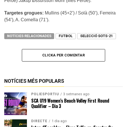
Fèroe) Jákup Øssursson Mohr (Illes Fèroe).
Targetes grogues:
Mullins (45+2’) / Solà (50’), Ferreira
(54’), A. Cornella (71’).
NOTÍCIES RELACIONADES
FUTBOL
SELECCIÓ SOTS-21
CLICKA PER COMENTAR
NOTÍCIES MÉS POPULARS
3 setmanes ago
POLIESPORTIU
SCA U19 Women’s Beach Volley First Round
Qualifier – Dia 3
1 dia ago
DIRECTE