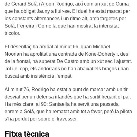
de Gerard Solà i Aroon Rodrigo, així com un xut de Guma
que ha obligat Jauny a lluir-se. El duel ha estat marcat per
les constants alternances i un ritme alt, amb targetes per
Solà, Ferreira i Cornella que han mostrat la intensitat
tricolor.
El desenllaç ha arribat al minut 66, quan Michael
Noonan ha aprofitat una centrada de Kone-Doherty i, des
de la frontal, ha superat De Castro amb un xut sec i ajustat.
Tot i el cop, els andorrans no han abaixat els braços i han
buscat amb insistència l’empat.
Al minut 76, Rodrigo ha estat a punt de marcar amb un tir
desviat per un defensa irlandès que ha sortit fregant el pal.
I la més clara, al 90: Santaella ha servit una passada
enrere a Solà, que ha rematat amb tot a favor, però la pilota
s’ha perdut per sobre el travesser.
Fitxa tècnica