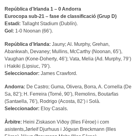
República d’Irlanda 1 – 0 Andorra
Eurocopa sub-21 – fase de classificació (Grup D)
Estadi:
Tallaght Stadium (Dublín).
Gol:
1-0 Noonan (66’).
República d’Irlanda:
Jauny; Al. Murphy, Grehan,
Abankwah, Devaney; Mullins, McCarthy (Noonan, 65’),
Vaughan (Kone-Doherty, 46’); Vata, Melia (Ad. Murphy, 79’)
i Hakiki (Lipsiuc, 79’).
Seleccionador:
James Crawford.
Andorra:
De Castro; Guma, Olivera, Borra, A. Cornella (De
Sa, 82’); H. Ferreira (Torné, 90’), Remolins, Boutarfas
(Santaella, 76’), Rodrigo (Acosta, 82’) i Solà.
Seleccionador:
Eloy Casals.
Àrbitre:
Heini Ziskason Viðoy (Illes Fèroe) i com
asistents,Jørleif Djurhuus i Jógvan Breckmann (Illes