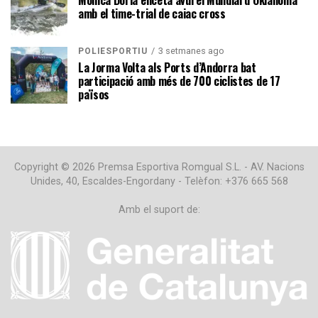
Mònica Doria enceta avui el Mundial d’Oklahoma
amb el time-trial de caiac cross
3 setmanes ago
POLIESPORTIU
La Jorma Volta als Ports d’Andorra bat
participació amb més de 700 ciclistes de 17
països
Copyright © 2026 Premsa Esportiva Romgual S.L. - AV. Nacions
Unides, 40, Escaldes-Engordany - Telèfon: +376 665 568
Amb el suport de: