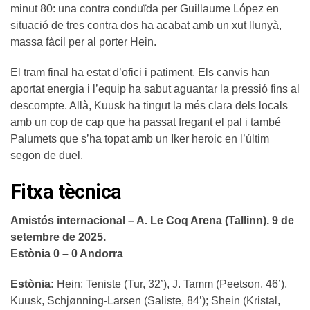
minut 80: una contra conduïda per Guillaume López en
situació de tres contra dos ha acabat amb un xut llunyà,
massa fàcil per al porter Hein.
El tram final ha estat d’ofici i patiment. Els canvis han
aportat energia i l’equip ha sabut aguantar la pressió fins al
descompte. Allà, Kuusk ha tingut la més clara dels locals
amb un cop de cap que ha passat fregant el pal i també
Palumets que s’ha topat amb un Iker heroic en l’últim
segon de duel.
Fitxa tècnica
Amistós internacional – A. Le Coq Arena (Tallinn). 9 de
setembre de 2025.
Estònia 0 – 0 Andorra
Estònia:
Hein; Teniste (Tur, 32’), J. Tamm (Peetson, 46’),
Kuusk, Schjønning-Larsen (Saliste, 84’); Shein (Kristal,