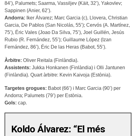
84’), Palumets; Saarma, Vassiljev (Käit, 32’), Yakovlev;
Sappinen (Anier, 62’).
Andorra:
Iker Álvarez; Marc Garcia (c), Llovera, Christian
Garcia, De Pablos (San Nicolás, 55’); Cervós (A. Martínez,
75’), Éric Vales (Joao Da Silva, 75’), Joel Guillén, Jesús
Rubio (R. Fernández, 55’); Guillaume López (Izan
Fernández, 86’), Éric De las Heras (Babot, 55’).
Àrbitre:
Oliver Reitala (Finlàndia).
Assistents:
Jukka Honkanen (Finlàndia) i Olli Jantunen
(Finlàndia). Quart àrbitre: Kevin Kaivoja (Estònia).
Targetes grogues:
Babot (66’) i Marc Garcia (90’) per
Andorra; Palumets (79’) per Estònia.
Gols:
cap.
Koldo Álvarez: “El més