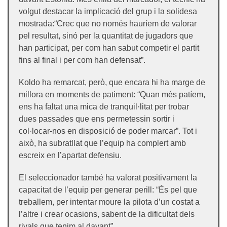
volgut destacar la implicació del grup i la solidesa
mostrada:“Crec que no només hauríem de valorar
pel resultat, sinó per la quantitat de jugadors que
han participat, per com han sabut competir el partit
fins al final i per com han defensat”.
Koldo ha remarcat, però, que encara hi ha marge de
millora en moments de patiment: “Quan més patíem,
ens ha faltat una mica de tranquil·litat per trobar
dues passades que ens permetessin sortir i
col·locar-nos en disposició de poder marcar”. Tot i
això, ha subratllat que l’equip ha complert amb
escreix en l’apartat defensiu.
El seleccionador també ha valorat positivament la
capacitat de l’equip per generar perill: “És pel que
treballem, per intentar moure la pilota d’un costat a
l’altre i crear ocasions, sabent de la dificultat dels
rivals que tenim al davant”.