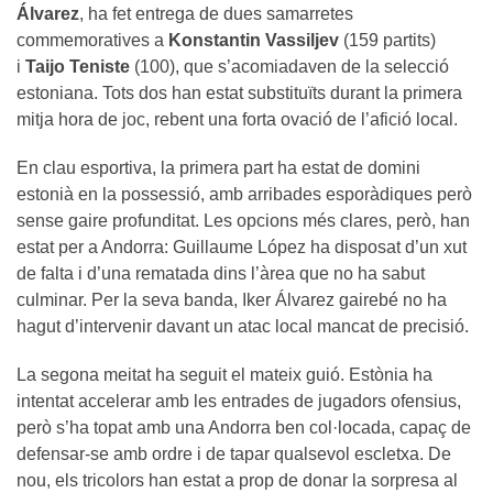
Álvarez
, ha fet entrega de dues samarretes
commemoratives a
Konstantin Vassiljev
(159 partits)
i
Taijo Teniste
(100), que s’acomiadaven de la selecció
estoniana. Tots dos han estat substituïts durant la primera
mitja hora de joc, rebent una forta ovació de l’afició local.
En clau esportiva, la primera part ha estat de domini
estonià en la possessió, amb arribades esporàdiques però
sense gaire profunditat. Les opcions més clares, però, han
estat per a Andorra: Guillaume López ha disposat d’un xut
de falta i d’una rematada dins l’àrea que no ha sabut
culminar. Per la seva banda, Iker Álvarez gairebé no ha
hagut d’intervenir davant un atac local mancat de precisió.
La segona meitat ha seguit el mateix guió. Estònia ha
intentat accelerar amb les entrades de jugadors ofensius,
però s’ha topat amb una Andorra ben col·locada, capaç de
defensar-se amb ordre i de tapar qualsevol escletxa. De
nou, els tricolors han estat a prop de donar la sorpresa al