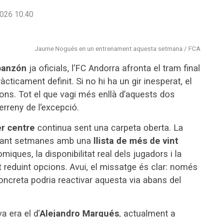
026 10:40
Jaume Nogués en un entrenament aquesta setmana / FCA
banzón
ja oficials, l’FC Andorra afronta el tram final
cticament definit. Si no hi ha un gir inesperat, el
ons. Tot el que vagi més enllà d’aquests dos
erreny de l’excepció.
r centre
continua sent una carpeta oberta. La
durant setmanes amb una
llista de més de vint
iques, la disponibilitat real dels jugadors i la
 reduint opcions. Avui, el missatge és clar: només
oncreta podria reactivar aquesta via abans del
a era el d’
Alejandro Marqués
, actualment a