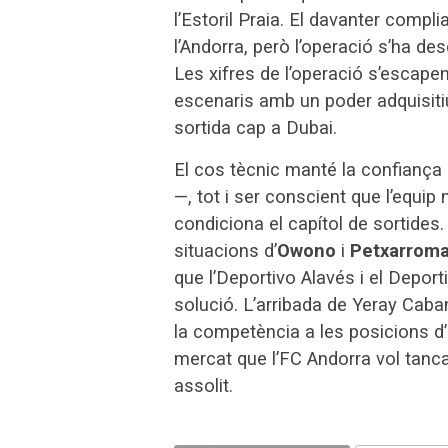
l’Estoril Praia. El davanter compl
l’Andorra, però l’operació s’ha d
Les xifres de l’operació s’escapen
escenaris amb un poder adquisitiu 
sortida cap a Dubai.
El cos tècnic manté la confiança
—, tot i ser conscient que l’equip
condiciona el capítol de sortides
situacions d’
Owono
i
Petxarrom
que l’Deportivo Alavés i el Depor
solució. L’arribada de Yeray Caba
la competència a les posicions d’at
mercat que l’FC Andorra vol tanca
assolit.