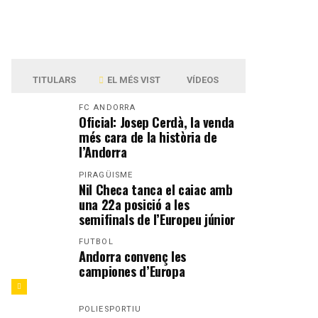
TITULARS
EL MÉS VIST
VÍDEOS
FC ANDORRA
Oficial: Josep Cerdà, la venda
més cara de la història de
l’Andorra
PIRAGÜISME
Nil Checa tanca el caiac amb
una 22a posició a les
semifinals de l’Europeu júnior
FUTBOL
Andorra convenç les
campiones d’Europa
POLIESPORTIU