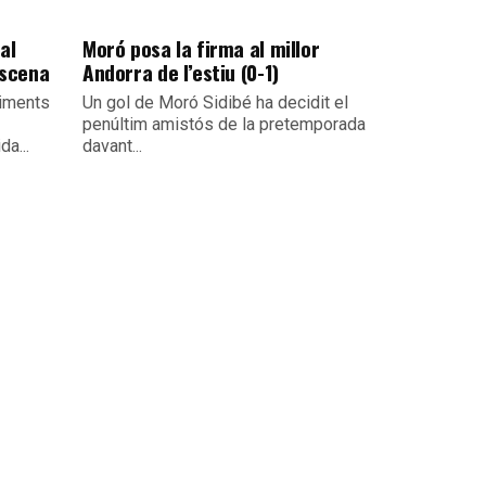
al
Moró posa la firma al millor
escena
Andorra de l’estiu (0-1)
viments
Un gol de Moró Sidibé ha decidit el
penúltim amistós de la pretemporada
da...
davant...