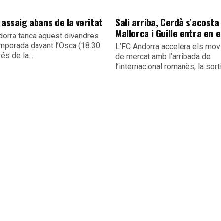
 assaig abans de la veritat
Sali arriba, Cerdà s’acosta 
Mallorca i Guille entra en 
dorra tanca aquest divendres
emporada davant l’Osca (18.30
L’FC Andorra accelera els mo
és de la...
de mercat amb l’arribada de
l’internacional romanès, la sorti