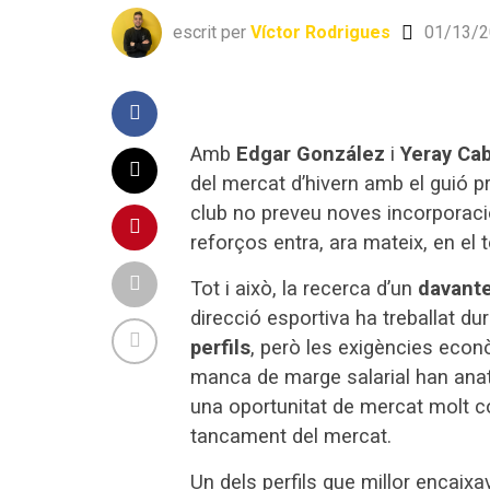
escrit per
Víctor Rodrigues
01/13/2
Amb
Edgar González
i
Yeray Ca
del mercat d’hivern amb el guió prà
club no preveu noves incorporaci
reforços entra, ara mateix, en el t
Tot i això, la recerca d’un
davante
direcció esportiva ha treballat 
perfils
, però les exigències econòm
manca de marge salarial han anat
una oportunitat de mercat molt c
tancament del mercat.
Un dels perfils que millor encaixav