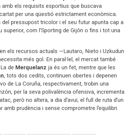
ia amb els requisits esportius que buscava
escartat per una qüestió estrictament econòmica.
 del pressupost tricolor i el seu futur apunta cap a
superior, com l’Sporting de Gijón o fins i tot una
 en els recursos actuals —Lautaro, Nieto i Uzkudun
 necessita més gol. En paral·lel, el mercat també
. La de
Merquelanz
ja és un fet, mentre que les
an
, tots dos cedits, continuen obertes i depenen
tivo de La Coruña, respectivament, trobin una
nzón, per la seva polivalència ofensiva, incrementa
ac, però no altera, a dia d’avui, el full de ruta d’un
r amb prudència i sense comprometre l’equilibri