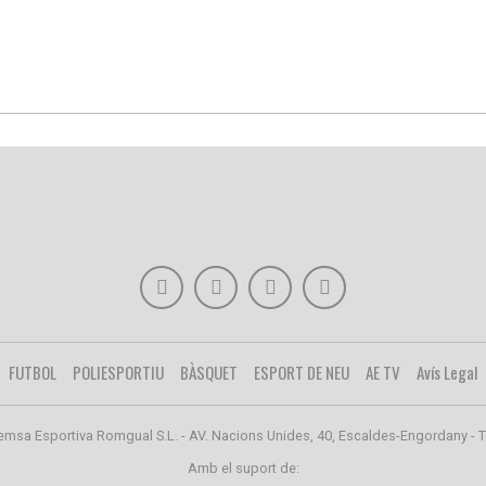
FUTBOL
POLIESPORTIU
BÀSQUET
ESPORT DE NEU
AE TV
Avís Legal
emsa Esportiva Romgual S.L. - AV. Nacions Unides, 40, Escaldes-Engordany - T
Amb el suport de: