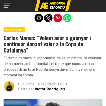
Exit mobile version
FC ANDORRA
Carles Manso: “Volem anar a guanyar i
continuar donant valor a la Copa de
Catalunya”
El tècnic destaca la importància de l’eliminatòria, la voluntat
de competir amb seriositat i el repte que suposa el duel
d’aquest dimarts al Nou Sardenya davant un rival en gran
moment de forma.
Publicat el
01/13/2026 14:30
Escrit per
Víctor Rodrigues