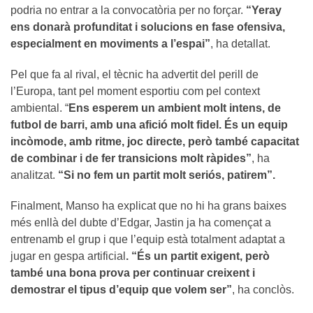
podria no entrar a la convocatòria per no forçar.
“Yeray
ens donarà profunditat i solucions en fase ofensiva,
especialment en moviments a l’espai”
, ha detallat.
Pel que fa al rival, el tècnic ha advertit del perill de
l’Europa, tant pel moment esportiu com pel context
ambiental. “
Ens esperem un ambient molt intens, de
futbol de barri, amb una afició molt fidel. És un equip
incòmode, amb ritme, joc directe, però també capacitat
de combinar i de fer transicions molt ràpides”
, ha
analitzat.
“Si no fem un partit molt seriós, patirem”.
Finalment, Manso ha explicat que no hi ha grans baixes
més enllà del dubte d’Edgar, Jastin ja ha començat a
entrenamb el grup i que l’equip està totalment adaptat a
jugar en gespa artificial
. “És un partit exigent, però
també una bona prova per continuar creixent i
demostrar el tipus d’equip que volem ser”
, ha conclòs.