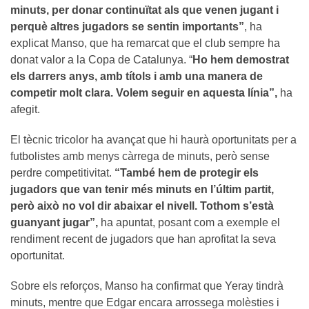
minuts, per donar continuïtat als que venen jugant i
perquè altres jugadors se sentin importants”
, ha
explicat Manso, que ha remarcat que el club sempre ha
donat valor a la Copa de Catalunya. “
Ho hem demostrat
els darrers anys, amb títols i amb una manera de
competir molt clara. Volem seguir en aquesta línia”,
ha
afegit.
El tècnic tricolor ha avançat que hi haurà oportunitats per a
futbolistes amb menys càrrega de minuts, però sense
perdre competitivitat.
“També hem de protegir els
jugadors que van tenir més minuts en l’últim partit,
però això no vol dir abaixar el nivell. Tothom s’està
guanyant jugar”,
ha apuntat, posant com a exemple el
rendiment recent de jugadors que han aprofitat la seva
oportunitat.
Sobre els reforços, Manso ha confirmat que Yeray tindrà
minuts, mentre que Edgar encara arrossega molèsties i