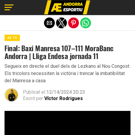
Exit mobile version
AE TV
Final: Baxi Manresa 107–111 MoraBanc
Andorra | Lliga Endesa jornada 11
Segueix en directe el duel dels de Lezkano al Nou Congost.
Els tricolors necessiten la victòria i trencar la imbatibilitat
del Manresa a casa.
Publicat el
12/14/2024 20:23
Escrit per
Víctor Rodrigues