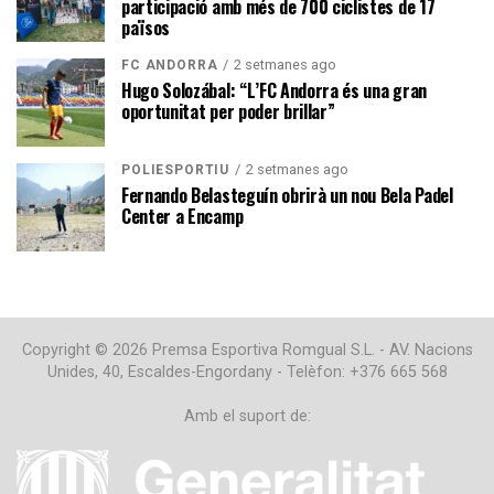
participació amb més de 700 ciclistes de 17
països
2 setmanes ago
FC ANDORRA
Hugo Solozábal: “L’FC Andorra és una gran
oportunitat per poder brillar”
2 setmanes ago
POLIESPORTIU
Fernando Belasteguín obrirà un nou Bela Padel
Center a Encamp
Copyright © 2026 Premsa Esportiva Romgual S.L. - AV. Nacions
Unides, 40, Escaldes-Engordany - Telèfon: +376 665 568
Amb el suport de: