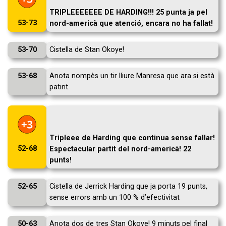
TRIPLEEEEEEE DE HARDING!!! 25 punta ja pel
53-73
nord-americà que atenció, encara no ha fallat!
53-70
Cistella de Stan Okoye!
53-68
Anota nompès un tir lliure Manresa que ara si està
patint.
Tripleee de Harding que continua sense fallar!
52-68
Espectacular partit del nord-americà! 22
punts!
52-65
Cistella de Jerrick Harding que ja porta 19 punts,
sense errors amb un 100 % d’efectivitat
50-63
Anota dos de tres Stan Okoye! 9 minuts pel final