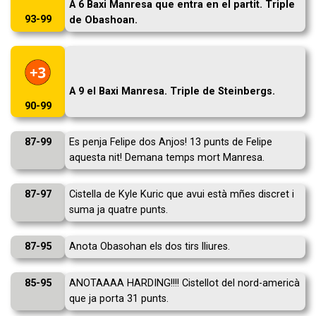
A 6 Baxi Manresa que entra en el partit. Triple
93-99
de Obashoan.
A 9 el Baxi Manresa. Triple de Steinbergs.
90-99
87-99
Es penja Felipe dos Anjos! 13 punts de Felipe
aquesta nit! Demana temps mort Manresa.
87-97
Cistella de Kyle Kuric que avui està mñes discret i
suma ja quatre punts.
87-95
Anota Obasohan els dos tirs lliures.
85-95
ANOTAAAA HARDING!!!! Cistellot del nord-americà
que ja porta 31 punts.