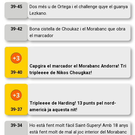
39-45
Dos més u de Ortega i el challenge quye el guanya
Lezkano.
39-42
Bona cistella de Choukaz i el Morabanc que obra
el marcador
Capgira el marcador el Morabanc Andorra! Tri
39-40
tripleeee de Nikos Chougkaz!
Tripleeee de Harding! 13 punts pel nord-
39-37
americà ja aquesta nit!
39-34
Ho està fent molt fàcil Saint-Supery! Amb 18 anys
està fent molt de mal al joc interior del Morabanc