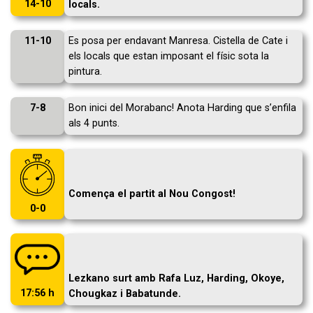
14-10
locals.
11-10
Es posa per endavant Manresa. Cistella de Cate i
els locals que estan imposant el físic sota la
pintura.
7-8
Bon inici del Morabanc! Anota Harding que s’enfila
als 4 punts.
Comença el partit al Nou Congost!
0-0
Lezkano surt amb Rafa Luz, Harding, Okoye,
17:56 h
Chougkaz i Babatunde.