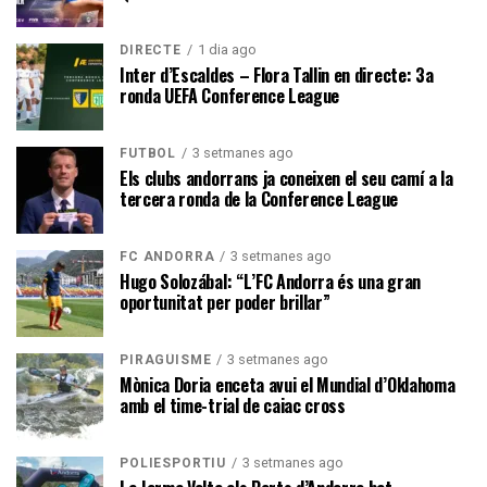
1 dia ago
DIRECTE
Inter d’Escaldes – Flora Tallin en directe: 3a
ronda UEFA Conference League
3 setmanes ago
FUTBOL
Els clubs andorrans ja coneixen el seu camí a la
tercera ronda de la Conference League
3 setmanes ago
FC ANDORRA
Hugo Solozábal: “L’FC Andorra és una gran
oportunitat per poder brillar”
3 setmanes ago
PIRAGÜISME
Mònica Doria enceta avui el Mundial d’Oklahoma
amb el time-trial de caiac cross
3 setmanes ago
POLIESPORTIU