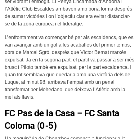
ser vibrant i embogit. El Penya Encarnada d’Andorra i
l’Atlètic Club Escaldes arribaven amb bona forma després
de sumar victòries i on l’objectiu clar era evitar distanciar-
se de la zona europea i el lideratge.
L’enfrontament va començar bé per als escaldencs, que es
van avançar amb un gol a les acaballes del primer temps,
obra de Marcel Sgró, després que Victor Bernat marxés
expulsat. Ja en la segona part, el partit va passar a ser més
brusc i Piloto també era expulsat, per la part escaldenca. I
quan tot semblava que quedaria amb una victòria dels de
Luque, al minut 98, arribava l’empat amb un penal
transformat per Mohedano, que deixava l’Atlètic amb la
mel als llavis.
FC Pas de la Casa – FC Santa
Coloma (0-5)
I la maquinària de Cheryshev comença a funcionar a la