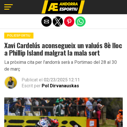
Exit mobile version
POLIESPORTIU
Xavi Cardelús aconsegueix un valuós 8è lloc
a Phillip Island malgrat la mala sort
La pròxima cita per l’andorrà serà a Portimao del 28 al 30
de març
Publicat el
02/23/2025 12:11
Escrit per
Pol Dirvanauskas