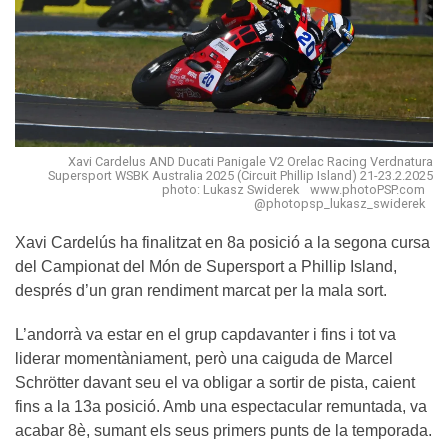
Xavi Cardelus AND Ducati Panigale V2 Orelac Racing Verdnatura
Supersport WSBK Australia 2025 (Circuit Phillip Island) 21-23.2.2025
photo: Lukasz Swiderek www.photoPSP.com
@photopsp_lukasz_swiderek
Xavi Cardelús ha finalitzat en 8a posició a la segona cursa
del Campionat del Món de Supersport a Phillip Island,
després d’un gran rendiment marcat per la mala sort.
L’andorrà va estar en el grup capdavanter i fins i tot va
liderar momentàniament, però una caiguda de Marcel
Schrötter davant seu el va obligar a sortir de pista, caient
fins a la 13a posició. Amb una espectacular remuntada, va
acabar 8è, sumant els seus primers punts de la temporada.