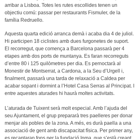
arribar a Lisboa. Totes les rutes escollides tenen un
objectiu comú: passar per restaurants Fismuler, de la
família Redruello.
Aquesta quarta edició arranca demà i acaba dia 4 de juliol.
Hi participen 18 ciclistes amb dues furgonetes de suport.
El recorregut, que comença a Barcelona passarà per 4
etapes amb dos ports de muntanya. Es faran recorreguts
d’entre 80 i 125 quilòmetres per dia. Es pernoctarà al
Monestir de Montserrat, a Cardona, a la Seu d’Urgell i,
finalment, passarà una tarda de relaxació a Caldea per
acabar sopant i dormint a l’Hotel Casa Serras al Principat. I
entre aquestes aturades hi haurà moltes activitats.
L’aturada de Tuixent serà molt especial. Amb l’ajuda del
seu Ajuntament, el grup prepararà tres paelleres per donar
menjar als pobles de la zona. A més, es durà paella a una
associació de gent amb discapacitat física. Per primer any,
es recaptaran fons per la fundació Inma, que s’està creant