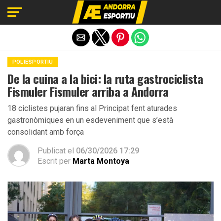
Exit mobile version
POLIESPORTIU
De la cuina a la bici: la ruta gastrociclista
Fismuler Fismuler arriba a Andorra
18 ciclistes pujaran fins al Principat fent aturades
gastronòmiques en un esdeveniment que s’està
consolidant amb força
Publicat el
06/30/2026 17:29
Escrit per
Marta Montoya