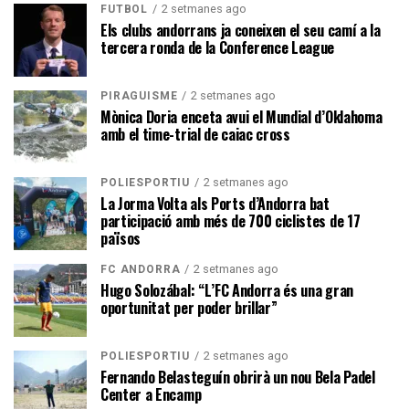
2 setmanes ago
FUTBOL
Els clubs andorrans ja coneixen el seu camí a la
tercera ronda de la Conference League
2 setmanes ago
PIRAGÜISME
Mònica Doria enceta avui el Mundial d’Oklahoma
amb el time-trial de caiac cross
2 setmanes ago
POLIESPORTIU
La Jorma Volta als Ports d’Andorra bat
participació amb més de 700 ciclistes de 17
països
2 setmanes ago
FC ANDORRA
Hugo Solozábal: “L’FC Andorra és una gran
oportunitat per poder brillar”
2 setmanes ago
POLIESPORTIU
Fernando Belasteguín obrirà un nou Bela Padel
Center a Encamp