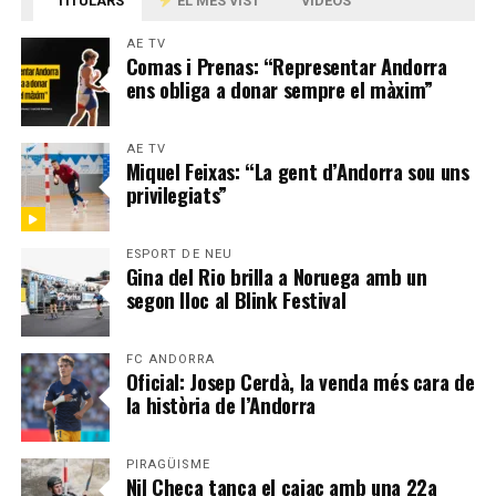
TITULARS
EL MÉS VIST
VÍDEOS
AE TV
Comas i Prenas: “Representar Andorra
ens obliga a donar sempre el màxim”
AE TV
Miquel Feixas: “La gent d’Andorra sou uns
privilegiats”
ESPORT DE NEU
Gina del Rio brilla a Noruega amb un
segon lloc al Blink Festival
FC ANDORRA
Oficial: Josep Cerdà, la venda més cara de
la història de l’Andorra
PIRAGÜISME
Nil Checa tanca el caiac amb una 22a