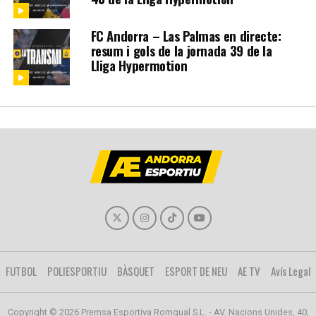
FC Andorra – Las Palmas en directe:
resum i gols de la jornada 39 de la
Lliga Hypermotion
FUTBOL
POLIESPORTIU
BÀSQUET
ESPORT DE NEU
AE TV
Avís Legal
Copyright © 2026 Premsa Esportiva Romgual S.L. - AV. Nacions Unides, 40,