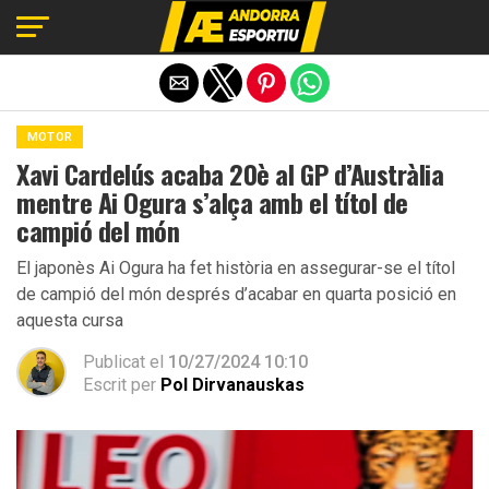
Exit mobile version
MOTOR
Xavi Cardelús acaba 20è al GP d’Austràlia
mentre Ai Ogura s’alça amb el títol de
campió del món
El japonès Ai Ogura ha fet història en assegurar-se el títol
de campió del món després d’acabar en quarta posició en
aquesta cursa
Publicat el
10/27/2024 10:10
Escrit per
Pol Dirvanauskas