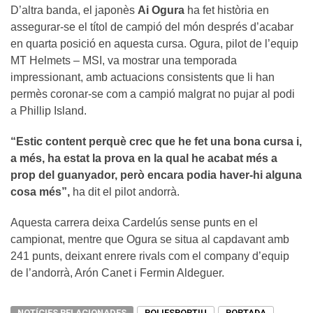
D’altra banda, el japonès
Ai Ogura
ha fet història en
assegurar-se el títol de campió del món després d’acabar
en quarta posició en aquesta cursa. Ogura, pilot de l’equip
MT Helmets – MSI, va mostrar una temporada
impressionant, amb actuacions consistents que li han
permès coronar-se com a campió malgrat no pujar al podi
a Phillip Island.
“Estic content perquè crec que he fet una bona cursa i,
a més, ha estat la prova en la qual he acabat més a
prop del guanyador, però encara podia haver-hi alguna
cosa més”,
ha dit el pilot andorrà.
Aquesta carrera deixa Cardelús sense punts en el
campionat, mentre que Ogura se situa al capdavant amb
241 punts, deixant enrere rivals com el company d’equip
de l’andorrà, Arón Canet i Fermin Aldeguer.
NOTÍCIES RELACIONADES
POLIESPORTIU
PORTADA