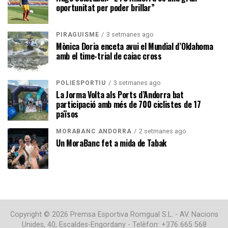
oportunitat per poder brillar”
3 setmanes ago
PIRAGÜISME
Mònica Doria enceta avui el Mundial d’Oklahoma
amb el time-trial de caiac cross
3 setmanes ago
POLIESPORTIU
La Jorma Volta als Ports d’Andorra bat
participació amb més de 700 ciclistes de 17
països
2 setmanes ago
MORABANC ANDORRA
Un MoraBanc fet a mida de Tabak
Copyright © 2026 Premsa Esportiva Romgual S.L. - AV. Nacions
Unides, 40, Escaldes-Engordany - Telèfon: +376 665 568