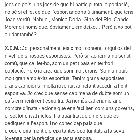
jocs de país, uns jocs de que hi participi tota la població,
no sé si el fet de que l’esport andorrà últimament, que tens
Joan Verdú, Nahuel, Mónica Doria, Gina del Rio, Cande
Moreno i noms que, òbviament, em deixo… Però això pot
ajudar també?
X.E.M.:
Jo, personalment, estic molt content i orgullós del
nivell dels nostres esportistes. Però si raonem amb sentit
comú, que cal fer-ho, som un petit país en territori i
població. Però jo crec que som molt grans. Som un país
molt gran amb èxits esportius. Tenim grans esportistes,
grans campions i molta joventut anhelant accedir a l’elit
esportiva. Jo crec que sense cap mena de dubte som un
país eminentment esportiu. Ja només cal enumerar el
nombre d’instal·lacions que ens faciliten com uns governs,
el sector privat inclòs. I la quantitat de diners que es
dediquen a l’esport. I no conec cap país que
proporcionalment ofereixi tantes oportunitats a la seva
joventut per la pràctica de tants esports.