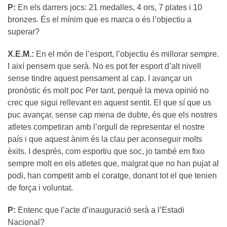
P:
En els darrers jocs: 21 medalles, 4 ors, 7 plates i 10
bronzes. És el mínim que es marca o és l’objectiu a
superar?
X.E.M.:
En el món de l’esport, l’objectiu és millorar sempre.
I així pensem que serà. No es pot fer esport d’alt nivell
sense tindre aquest pensament al cap. I avançar un
pronòstic és molt poc Per tant, perquè la meva opinió no
crec que sigui rellevant en aquest sentit. El que sí que us
puc avançar, sense cap mena de dubte, és que els nostres
atletes competiran amb l’orgull de representar el nostre
país i que aquest ànim és la clau per aconseguir molts
èxits. I després, com esportiu que soc, jo també em fixo
sempre molt en els atletes que, malgrat que no han pujat al
podi, han competit amb el coratge, donant tot el que tenien
de força i voluntat.
P:
Entenc que l’acte d’inauguració serà a l’Estadi
Nacional?