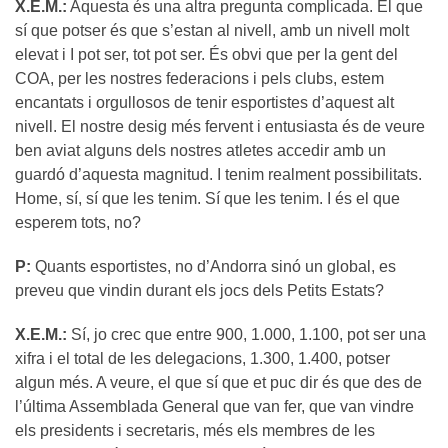
X.E.M.:
Aquesta és una altra pregunta complicada. El que
sí que potser és que s’estan al nivell, amb un nivell molt
elevat i I pot ser, tot pot ser. És obvi que per la gent del
COA, per les nostres federacions i pels clubs, estem
encantats i orgullosos de tenir esportistes d’aquest alt
nivell. El nostre desig més fervent i entusiasta és de veure
ben aviat alguns dels nostres atletes accedir amb un
guardó d’aquesta magnitud. I tenim realment possibilitats.
Home, sí, sí que les tenim. Sí que les tenim. I és el que
esperem tots, no?
P:
Quants esportistes, no d’Andorra sinó un global, es
preveu que vindin durant els jocs dels Petits Estats?
X.E.M.:
Sí, jo crec que entre 900, 1.000, 1.100, pot ser una
xifra i el total de les delegacions, 1.300, 1.400, potser
algun més. A veure, el que sí que et puc dir és que des de
l’última Assemblada General que van fer, que van vindre
els presidents i secretaris, més els membres de les