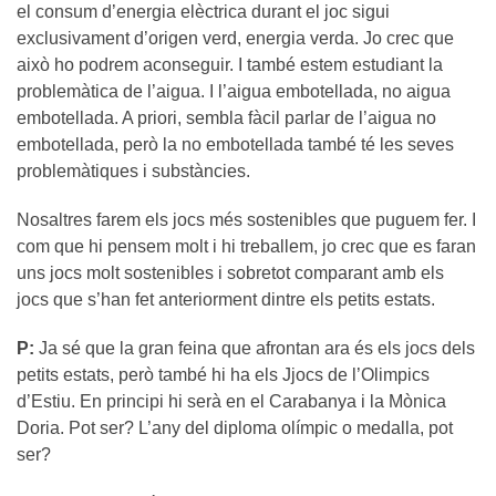
el consum d’energia elèctrica durant el joc sigui
exclusivament d’origen verd, energia verda. Jo crec que
això ho podrem aconseguir. I també estem estudiant la
problemàtica de l’aigua. I l’aigua embotellada, no aigua
embotellada. A priori, sembla fàcil parlar de l’aigua no
embotellada, però la no embotellada també té les seves
problemàtiques i substàncies.
Nosaltres farem els jocs més sostenibles que puguem fer. I
com que hi pensem molt i hi treballem, jo crec que es faran
uns jocs molt sostenibles i sobretot comparant amb els
jocs que s’han fet anteriorment dintre els petits estats.
P:
Ja sé que la gran feina que afrontan ara és els jocs dels
petits estats, però també hi ha els Jjocs de l’Olimpics
d’Estiu. En principi hi serà en el Carabanya i la Mònica
Doria. Pot ser? L’any del diploma olímpic o medalla, pot
ser?