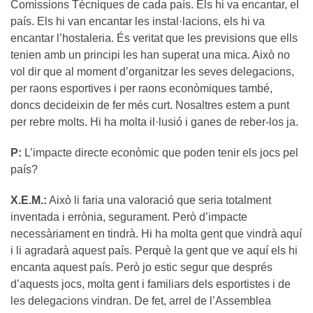
Comissions Tècniques de cada país. Els hi va encantar, el
país. Els hi van encantar les instal·lacions, els hi va
encantar l’hostaleria. És veritat que les previsions que ells
tenien amb un principi les han superat una mica. Això no
vol dir que al moment d’organitzar les seves delegacions,
per raons esportives i per raons econòmiques també,
doncs decideixin de fer més curt. Nosaltres estem a punt
per rebre molts. Hi ha molta il·lusió i ganes de reber-los ja.
P:
L’impacte directe econòmic que poden tenir els jocs pel
país?
X.E.M.:
Això li faria una valoració que seria totalment
inventada i errònia, segurament. Però d’impacte
necessàriament en tindrà. Hi ha molta gent que vindrà aquí
i li agradarà aquest país. Perquè la gent que ve aquí els hi
encanta aquest país. Però jo estic segur que després
d’aquests jocs, molta gent i familiars dels esportistes i de
les delegacions vindran. De fet, arrel de l’Assemblea