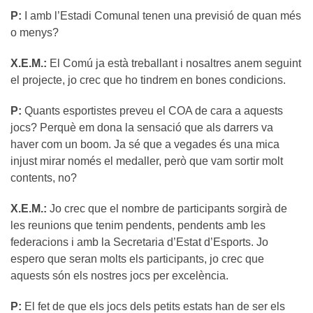
P:
I amb l’Estadi Comunal tenen una previsió de quan més
o menys?
X.E.M.:
El Comú ja està treballant i nosaltres anem seguint
el projecte, jo crec que ho tindrem en bones condicions.
P:
Quants esportistes preveu el COA de cara a aquests
jocs? Perquè em dona la sensació que als darrers va
haver com un boom. Ja sé que a vegades és una mica
injust mirar només el medaller, però que vam sortir molt
contents, no?
X.E.M.:
Jo crec que el nombre de participants sorgirà de
les reunions que tenim pendents, pendents amb les
federacions i amb la Secretaria d’Estat d’Esports. Jo
espero que seran molts els participants, jo crec que
aquests són els nostres jocs per excelència.
P:
El fet de que els jocs dels petits estats han de ser els