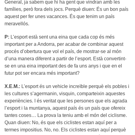
General, ja sabem que hi ha gent que vindran amb les
famílies, però fora dels jocs. Perquè diuen: És un bon país
aquest per fer unes vacances. És que tenim un país
meravellós.
P:
L’esport està sent una eina que cada cop és més
important per a Andorra, per acabar de combinar aquest
procés d’obertura que vol el país, de mostrar-se al món
d’una manera diferent a partir de l’esport. Està convertint-
se en una eina important des de fa uns anys i que en el
futur pot ser encara més important?
X.E.M.:
L’esport és un vehicle increïble perquè els pobles i
les cultures s’agermanin, visquin, comparteixin aquestes
experiències. I és veritat que les persones que els agrada
l’esport i la muntanya, aquest país és un país que ofereix
tantes coses… La prova la teniu amb el món del ciclisme.
Quan diuen: No, és que els ciclistes estan aquí per a
termes impositius. No, no. Els ciclistes estan aquí perquè