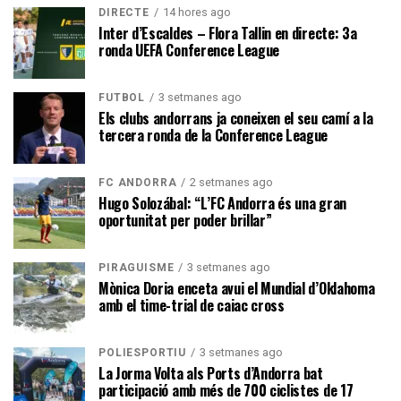
14 hores ago
DIRECTE
Inter d’Escaldes – Flora Tallin en directe: 3a
ronda UEFA Conference League
3 setmanes ago
FUTBOL
Els clubs andorrans ja coneixen el seu camí a la
tercera ronda de la Conference League
2 setmanes ago
FC ANDORRA
Hugo Solozábal: “L’FC Andorra és una gran
oportunitat per poder brillar”
3 setmanes ago
PIRAGÜISME
Mònica Doria enceta avui el Mundial d’Oklahoma
amb el time-trial de caiac cross
3 setmanes ago
POLIESPORTIU
La Jorma Volta als Ports d’Andorra bat
participació amb més de 700 ciclistes de 17