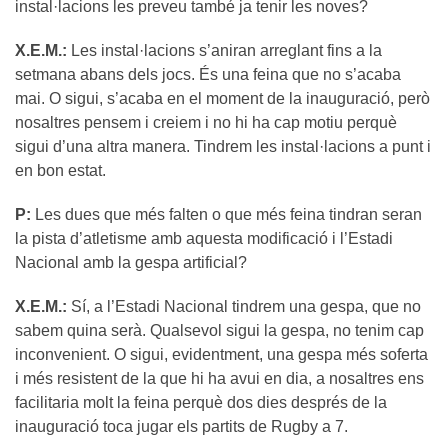
instal·lacions les preveu també ja tenir les noves?
X.E.M.:
Les instal·lacions s’aniran arreglant fins a la
setmana abans dels jocs. És una feina que no s’acaba
mai. O sigui, s’acaba en el moment de la inauguració, però
nosaltres pensem i creiem i no hi ha cap motiu perquè
sigui d’una altra manera. Tindrem les instal·lacions a punt i
en bon estat.
P:
Les dues que més falten o que més feina tindran seran
la pista d’atletisme amb aquesta modificació i l’Estadi
Nacional amb la gespa artificial?
X.E.M.:
Sí, a l’Estadi Nacional tindrem una gespa, que no
sabem quina serà. Qualsevol sigui la gespa, no tenim cap
inconvenient. O sigui, evidentment, una gespa més soferta
i més resistent de la que hi ha avui en dia, a nosaltres ens
facilitaria molt la feina perquè dos dies després de la
inauguració toca jugar els partits de Rugby a 7.