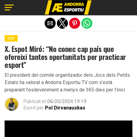
Exit mobile version
COA
X. Espot Miró: “No conec cap país que
ofereixi tantes oportunitats per practicar
esport”
El president del comitè organitzador dels Jocs dels Petits
Estats ha valorat a Andorra Esportiu TV com s’està
preparant l’esdeveniment a menys de 365 dies per l’inici
Publicat el
06/20/2024 19:19
Escrit per
Pol Dirvanauskas