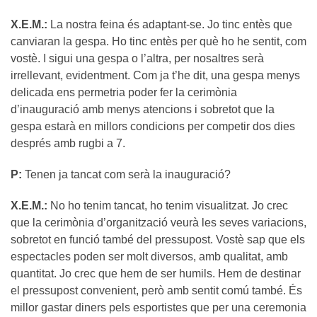
X.E.M.:
La nostra feina és adaptant-se. Jo tinc entès que
canviaran la gespa. Ho tinc entès per què ho he sentit, com
vostè. I sigui una gespa o l’altra, per nosaltres serà
irrellevant, evidentment. Com ja t’he dit, una gespa menys
delicada ens permetria poder fer la cerimònia
d’inauguració amb menys atencions i sobretot que la
gespa estarà en millors condicions per competir dos dies
després amb rugbi a 7.
P:
Tenen ja tancat com serà la inauguració?
X.E.M.:
No ho tenim tancat, ho tenim visualitzat. Jo crec
que la cerimònia d’organització veurà les seves variacions,
sobretot en funció també del pressupost. Vostè sap que els
espectacles poden ser molt diversos, amb qualitat, amb
quantitat. Jo crec que hem de ser humils. Hem de destinar
el pressupost convenient, però amb sentit comú també. És
millor gastar diners pels esportistes que per una ceremonia