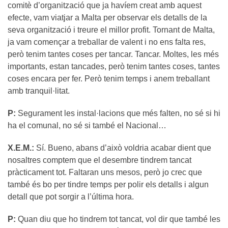
comitè d’organització que ja havíem creat amb aquest
efecte, vam viatjar a Malta per observar els detalls de la
seva organització i treure el millor profit. Tornant de Malta,
ja vam començar a treballar de valent i no ens falta res,
però tenim tantes coses per tancar. Tancar. Moltes, les més
importants, estan tancades, però tenim tantes coses, tantes
coses encara per fer. Però tenim temps i anem treballant
amb tranquil·litat.
P:
Segurament les instal·lacions que més falten, no sé si hi
ha el comunal, no sé si també el Nacional…
X.E.M.:
Sí. Bueno, abans d’això voldria acabar dient que
nosaltres comptem que el desembre tindrem tancat
pràcticament tot. Faltaran uns mesos, però jo crec que
també és bo per tindre temps per polir els detalls i algun
detall que pot sorgir a l’última hora.
P:
Quan diu que ho tindrem tot tancat, vol dir que també les