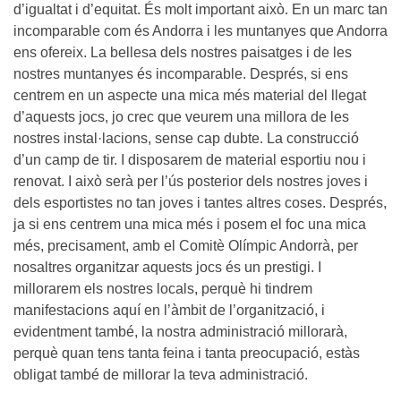
d’igualtat i d’equitat. És molt important això. En un marc tan
incomparable com és Andorra i les muntanyes que Andorra
ens ofereix. La bellesa dels nostres paisatges i de les
nostres muntanyes és incomparable. Després, si ens
centrem en un aspecte una mica més material del llegat
d’aquests jocs, jo crec que veurem una millora de les
nostres instal·lacions, sense cap dubte. La construcció
d’un camp de tir. I disposarem de material esportiu nou i
renovat. I això serà per l’ús posterior dels nostres joves i
dels esportistes no tan joves i tantes altres coses. Després,
ja si ens centrem una mica més i posem el foc una mica
més, precisament, amb el Comitè Olímpic Andorrà, per
nosaltres organitzar aquests jocs és un prestigi. I
millorarem els nostres locals, perquè hi tindrem
manifestacions aquí en l’àmbit de l’organització, i
evidentment també, la nostra administració millorarà,
perquè quan tens tanta feina i tanta preocupació, estàs
obligat també de millorar la teva administració.