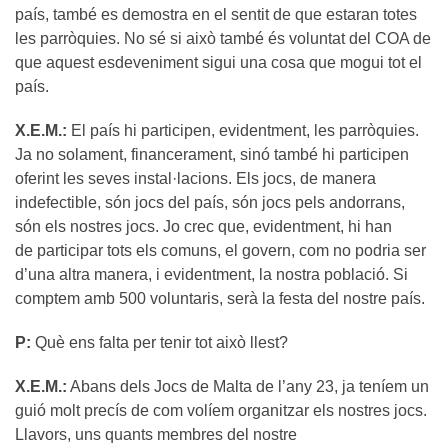
país, també es demostra en el sentit de que estaran totes
les parròquies. No sé si això també és voluntat del COA de
que aquest esdeveniment sigui una cosa que mogui tot el
país.
X.E.M.:
El país hi participen, evidentment, les parròquies.
Ja no solament, financerament, sinó també hi participen
oferint les seves instal·lacions. Els jocs, de manera
indefectible, són jocs del país, són jocs pels andorrans,
són els nostres jocs. Jo crec que, evidentment, hi han
de participar tots els comuns, el govern, com no podria ser
d’una altra manera, i evidentment, la nostra població. Si
comptem amb 500 voluntaris, serà la festa del nostre país.
P:
Què ens falta per tenir tot això llest?
X.E.M.:
Abans dels Jocs de Malta de l’any 23, ja teníem un
guió molt precís de com volíem organitzar els nostres jocs.
Llavors, uns quants membres del nostre