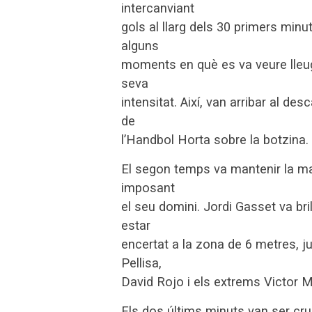
intercanviant
gols al llarg dels 30 primers minu
alguns
moments en què es va veure lleu
seva
intensitat. Així, van arribar al d
de
l’Handbol Horta sobre la botzina.
El segon temps va mantenir la mat
imposant
el seu domini. Jordi Gasset va bri
estar
encertat a la zona de 6 metres, 
Pellisa,
David Rojo i els extrems Victor M
Els dos últims minuts van ser cru