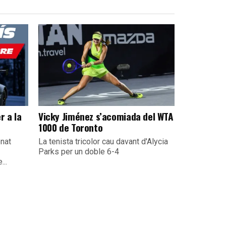
r a la
Vicky Jiménez s’acomiada del WTA
1000 de Toronto
nat
La tenista tricolor cau davant d'Alycia
Parks per un doble 6-4
...