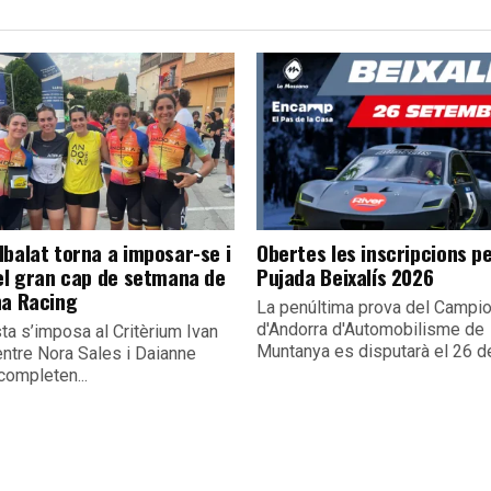
lbalat torna a imposar-se i
Obertes les inscripcions pe
 el gran cap de setmana de
Pujada Beixalís 2026
na Racing
La penúltima prova del Campio
d'Andorra d'Automobilisme de
sta s’imposa al Critèrium Ivan
Muntanya es disputarà el 26 de
entre Nora Sales i Daianne
completen...