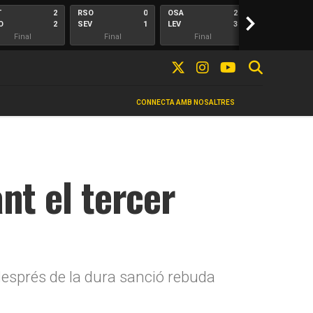
T
2
RSO
0
OSA
2
>
ALA
O
2
SEV
1
LEV
3
ELC
Final
Final
Final
Final
CONNECTA AMB NOSALTRES
nt el tercer
 després de la dura sanció rebuda