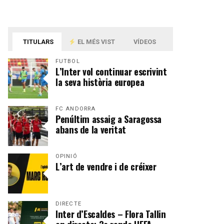
TITULARS
EL MÉS VIST
VÍDEOS
FUTBOL
L’Inter vol continuar escrivint
la seva història europea
FC ANDORRA
Penúltim assaig a Saragossa
abans de la veritat
OPINIÓ
L’art de vendre i de créixer
DIRECTE
Inter d’Escaldes – Flora Tallin