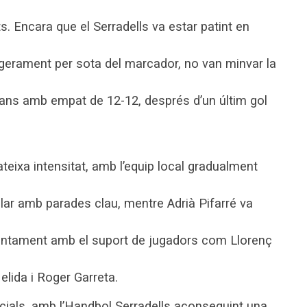
ts. Encara que el Serradells va estar patint en
gerament per sota del marcador, no van minvar la
escans amb empat de 12-12, després d’un últim gol
eixa intensitat, amb l’equip local gradualment
llar amb parades clau, mentre Adrià Pifarré va
juntament amb el suport de jugadors com Llorenç
elida i Roger Garreta.
cials, amb l’Handbol Serradells aconseguint una