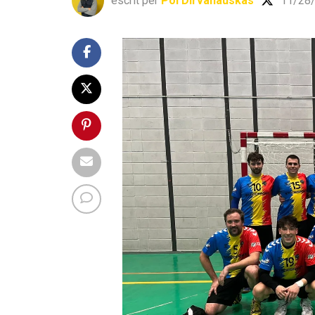
escrit per
Pol Dirvanauskas
11/28/