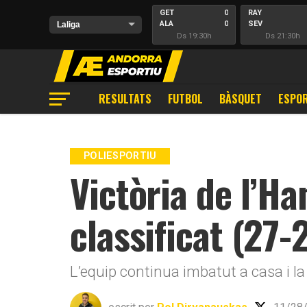
GET
0
RAY
ALA
0
SEV
Ds 19:30h
Ds 21:30h
RESULTATS
FUTBOL
BÀSQUET
ESPOR
POLIESPORTIU
Victòria de l’Ha
classificat (27-
L’equip continua imbatut a casa i la