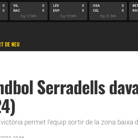
0
VIL
0
LEV
0
OSA
0
BE
0
RAC
0
ESP
0
CEL
0
RS
Dg 17:00h
Dg 19:00h
Dg 21:30h
T DE NEU
ndbol Serradells dava
24)
 victòria permet l’equip sortir de la zona baixa