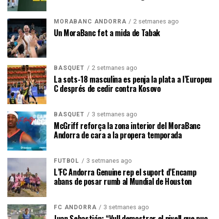
2 setmanes ago
MORABANC ANDORRA
Un MoraBanc fet a mida de Tabak
2 setmanes ago
BÀSQUET
La sots-18 masculina es penja la plata a l’Europeu
C després de cedir contra Kosovo
3 setmanes ago
BÀSQUET
McGriff reforça la zona interior del MoraBanc
Andorra de cara a la propera temporada
3 setmanes ago
FUTBOL
L’FC Andorra Genuine rep el suport d’Encamp
abans de posar rumb al Mundial de Houston
3 setmanes ago
FC ANDORRA
Juan Sebastián: “Vull demostrar el nivell que puc