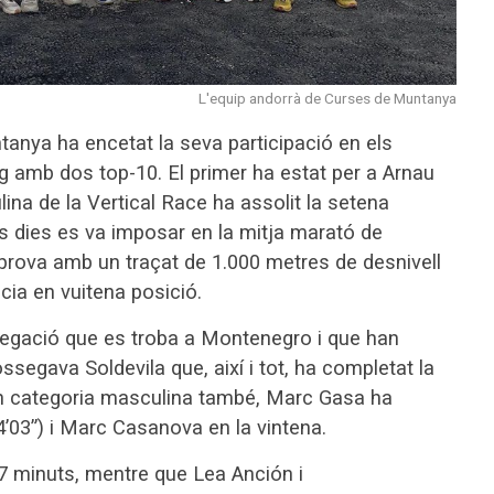
L'equip andorrà de Curses de Muntanya
anya ha encetat la seva participació en els
 amb dos top-10. El primer ha estat per a Arnau
ina de la Vertical Race ha assolit la setena
s dies es va imposar en la mitja marató de
a prova amb un traçat de 1.000 metres de desnivell
ncia en vuitena posició.
elegació que es troba a Montenegro i que han
ossegava Soldevila que, així i tot, ha completat la
n categoria masculina també, Marc Gasa ha
4’03”) i Marc Casanova en la vintena.
7 minuts, mentre que Lea Anción i