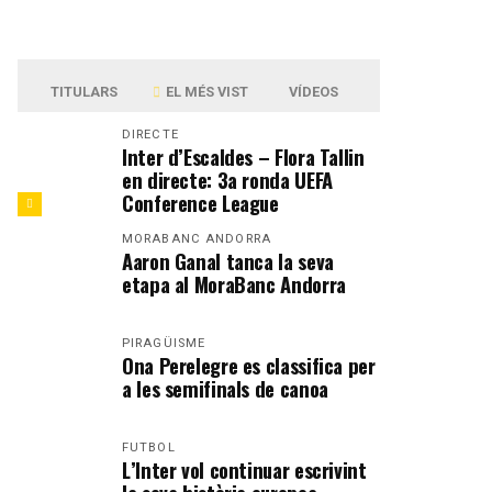
TITULARS
EL MÉS VIST
VÍDEOS
DIRECTE
Inter d’Escaldes – Flora Tallin
en directe: 3a ronda UEFA
Conference League
MORABANC ANDORRA
Aaron Ganal tanca la seva
etapa al MoraBanc Andorra
PIRAGÜISME
Ona Perelegre es classifica per
a les semifinals de canoa
FUTBOL
L’Inter vol continuar escrivint