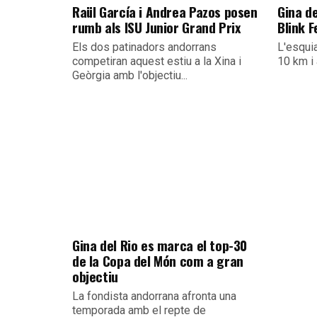
Raül García i Andrea Pazos posen
Gina de
rumb als ISU Junior Grand Prix
Blink F
Els dos patinadors andorrans
L'esqui
competiran aquest estiu a la Xina i
10 km i 
Geòrgia amb l'objectiu...
Gina del Rio es marca el top-30
de la Copa del Món com a gran
objectiu
La fondista andorrana afronta una
temporada amb el repte de