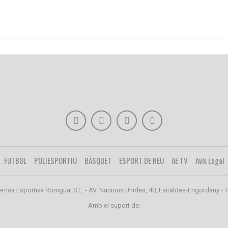
FUTBOL
POLIESPORTIU
BÀSQUET
ESPORT DE NEU
AE TV
Avís Legal
emsa Esportiva Romgual S.L. - AV. Nacions Unides, 40, Escaldes-Engordany - T
Amb el suport de: