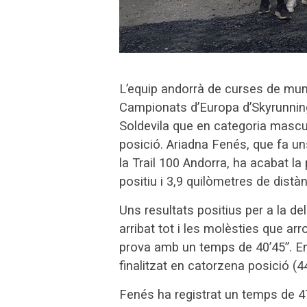
L’equip andorrà de curses de munt
Campionats d’Europa d’Skyrunning
Soldevila que en categoria mascul
posició. Ariadna Fenés, que fa un
la Trail 100 Andorra, ha acabat l
positiu i 3,9 quilòmetres de distà
Uns resultats positius per a la d
arribat tot i les molèsties que arr
prova amb un temps de 40’45”. E
finalitzat en catorzena posició (4
Fenés ha registrat un temps de 4