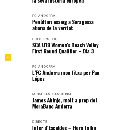
la seva història europea
FC ANDORRA
Penúltim assaig a Saragossa
abans de la veritat
POLIESPORTIU
SCA U19 Women’s Beach Volley
First Round Qualifier – Dia 3
FC ANDORRA
L’FC Andorra mou fitxa per Pau
López
MORABANC ANDORRA
James Akinjo, molt a prop del
MoraBanc Andorra
DIRECTE
Inter d’Escaldes – Flora Tallin