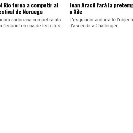
l Rio torna a competir al
Joan Aracil farà la prete
estival de Noruega
a Xile
adora andorrana competirà als
L'esquiador andorrà té l'object
a l'esprint en una de les cites...
d'ascendir a Challenger