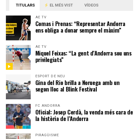
TITULARS
EL MÉS VIST
VÍDEOS
AE TV
Comas i Prenas: “Representar Andorra
ens obliga a donar sempre el màxim”
AE TV
Miquel Feixas: “La gent d’Andorra sou uns
privilegiats”
ESPORT DE NEU
Gina del Rio brilla a Noruega amb un
segon lloc al Blink Festival
FC ANDORRA
Oficial: Josep Cerdà, la venda més cara de
la història de l’Andorra
PIRAGÜISME