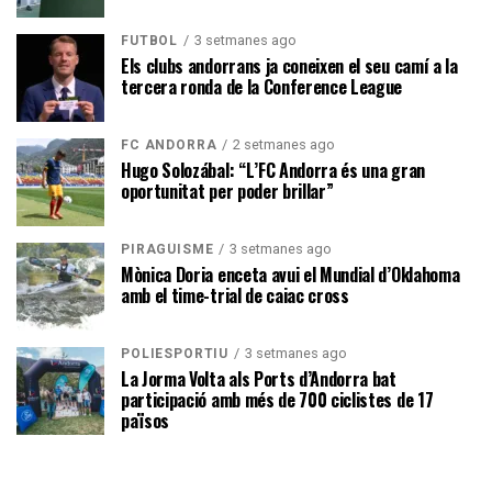
3 setmanes ago
FUTBOL
Els clubs andorrans ja coneixen el seu camí a la
tercera ronda de la Conference League
2 setmanes ago
FC ANDORRA
Hugo Solozábal: “L’FC Andorra és una gran
oportunitat per poder brillar”
3 setmanes ago
PIRAGÜISME
Mònica Doria enceta avui el Mundial d’Oklahoma
amb el time-trial de caiac cross
3 setmanes ago
POLIESPORTIU
La Jorma Volta als Ports d’Andorra bat
participació amb més de 700 ciclistes de 17
països