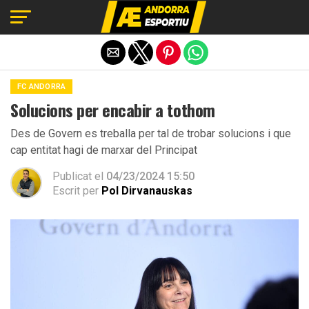
Exit mobile version
FC ANDORRA
Solucions per encabir a tothom
Des de Govern es treballa per tal de trobar solucions i que
cap entitat hagi de marxar del Principat
Publicat el
04/23/2024 15:50
Escrit per
Pol Dirvanauskas