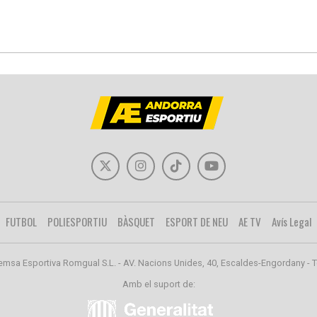
FUTBOL
POLIESPORTIU
BÀSQUET
ESPORT DE NEU
AE TV
Avís Legal
emsa Esportiva Romgual S.L. - AV. Nacions Unides, 40, Escaldes-Engordany - T
Amb el suport de: