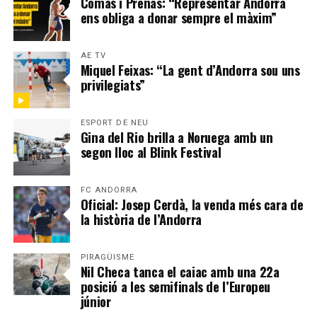
Comas i Prenas: “Representar Andorra
ens obliga a donar sempre el màxim”
AE TV
Miquel Feixas: “La gent d’Andorra sou uns
privilegiats”
ESPORT DE NEU
Gina del Rio brilla a Noruega amb un
segon lloc al Blink Festival
FC ANDORRA
Oficial: Josep Cerdà, la venda més cara de
la història de l’Andorra
PIRAGÜISME
Nil Checa tanca el caiac amb una 22a
posició a les semifinals de l’Europeu
júnior