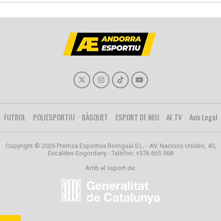
FUTBOL
POLIESPORTIU
BÀSQUET
ESPORT DE NEU
AE TV
Avís Legal
Copyright © 2026 Premsa Esportiva Romgual S.L. - AV. Nacions Unides, 40,
Escaldes-Engordany - Telèfon: +376 665 568
Amb el suport de: