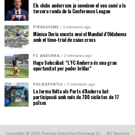
Els clubs andorrans ja coneixen el seu camí a la
tercera ronda de la Conference League
3 setmanes ago
PIRAGÜISME
Mònica Doria enceta avui el Mundial d’Oklahoma
amb el time-trial de caiac cross
2 setmanes ago
FC ANDORRA
Hugo Solozábal: “L’FC Andorra és una gran
oportunitat per poder brillar”
3 setmanes ago
POLIESPORTIU
La Jorma Volta als Ports d’Andorra bat
participació amb més de 700 ciclistes de 17
països
Copyright © 2026 Premsa Esportiva Romgual S.L. - AV. Nacions