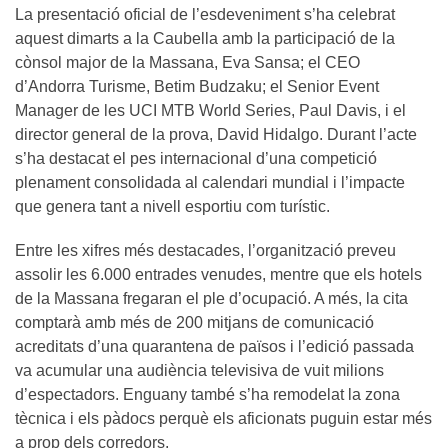
La presentació oficial de l’esdeveniment s’ha celebrat
aquest dimarts a la Caubella amb la participació de la
cònsol major de la Massana, Eva Sansa; el CEO
d’Andorra Turisme, Betim Budzaku; el Senior Event
Manager de les UCI MTB World Series, Paul Davis, i el
director general de la prova, David Hidalgo. Durant l’acte
s’ha destacat el pes internacional d’una competició
plenament consolidada al calendari mundial i l’impacte
que genera tant a nivell esportiu com turístic.
Entre les xifres més destacades, l’organització preveu
assolir les 6.000 entrades venudes, mentre que els hotels
de la Massana fregaran el ple d’ocupació. A més, la cita
comptarà amb més de 200 mitjans de comunicació
acreditats d’una quarantena de països i l’edició passada
va acumular una audiència televisiva de vuit milions
d’espectadors. Enguany també s’ha remodelat la zona
tècnica i els pàdocs perquè els aficionats puguin estar més
a prop dels corredors.