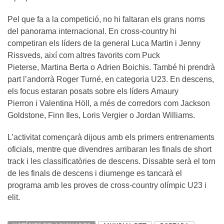
Pel que fa a la competició, no hi faltaran els grans noms
del panorama internacional. En cross-country hi
competiran els líders de la general Luca Martin i Jenny
Rissveds, així com altres favorits com Puck
Pieterse, Martina Berta o Adrien Boichis. També hi prendrà
part l’andorrà Roger Turné, en categoria U23. En descens,
els focus estaran posats sobre els líders Amaury
Pierron i Valentina Höll, a més de corredors com Jackson
Goldstone, Finn Iles, Loris Vergier o Jordan Williams.
L’activitat començarà dijous amb els primers entrenaments
oficials, mentre que divendres arribaran les finals de short
track i les classificatòries de descens. Dissabte serà el torn
de les finals de descens i diumenge es tancarà el
programa amb les proves de cross-country olímpic U23 i
elit.