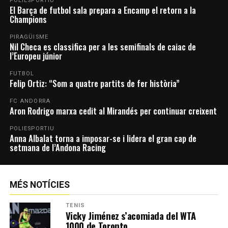
POLIESPORTIU
El Barça de futbol sala prepara a Encamp el retorn a la
Champions
PIRAGÜISME
Nil Checa es classifica per a les semifinals de caiac de
l’Europeu júnior
FUTBOL
Felip Ortiz: “Som a quatre partits de fer història”
FC ANDORRA
Aron Rodrigo marxa cedit al Mirandés per continuar creixent
POLIESPORTIU
Anna Albalat torna a imposar-se i lidera el gran cap de
setmana de l’Andona Racing
MÉS NOTÍCIES
TENIS
Vicky Jiménez s’acomiada del WTA
1000 de Toronto