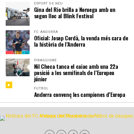
ESPORT DE NEU
Gina del Rio brilla a Noruega amb un
segon lloc al Blink Festival
FC ANDORRA
Oficial: Josep Cerdà, la venda més cara de
la història de l’Andorra
PIRAGÜISME
Nil Checa tanca el caiac amb una 22a
posició a les semifinals de l’Europeu
júnior
FUTBOL
Andorra convenç les campiones d’Europa