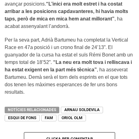
avançar posicions.
“L’inici era molt estret i ha costat
arribar a les posicions capdavanteres, hi havia molts
taps, però de mica en mica hem anat millorant”
, ha
acabat assenyalant l’andorrà.
Per la seva part, Adrià Bartumeu ha completat la Vertical
Race en 47a posició i un crono final de 24’13”. El
guanyador de la cursa ha estat el suïs Rémi Bonet amb un
temps total de 18’52”.
“La neu era molt tova i relliscava i
ha estat exigent en la part més tècnica”
, ha asseverat
Bartumeu. Demà serà el torn dels esprints en el que tots
dos tenen les màximes esperances de fer uns bons
resultats.
NOTÍCIES RELACIONADES
ARNAU SOLDEVILA
ESQUI DE FONS
FAM
ORIOL OLM
CLICKA PER COMENTAR