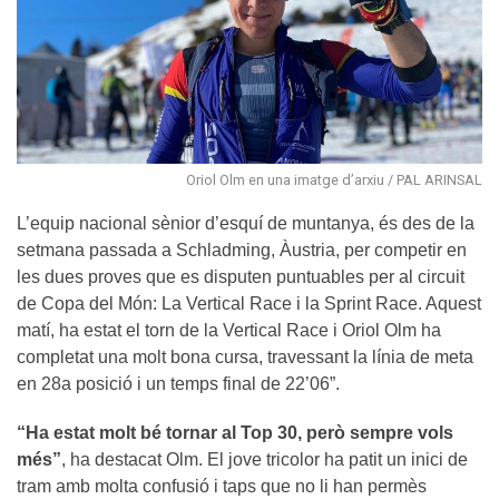
Oriol Olm en una imatge d’arxiu / PAL ARINSAL
L’equip nacional sènior d’esquí de muntanya, és des de la
setmana passada a Schladming, Àustria, per competir en
les dues proves que es disputen puntuables per al circuit
de Copa del Món: La Vertical Race i la Sprint Race. Aquest
matí, ha estat el torn de la Vertical Race i Oriol Olm ha
completat una molt bona cursa, travessant la línia de meta
en 28a posició i un temps final de 22’06”.
“Ha estat molt bé tornar al Top 30, però sempre vols
més”
, ha destacat Olm. El jove tricolor ha patit un inici de
tram amb molta confusió i taps que no li han permès