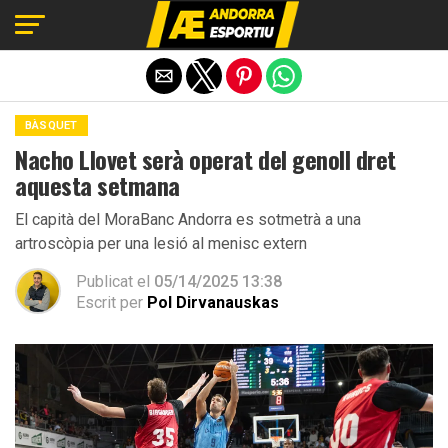
Exit mobile version
BÀSQUET
Nacho Llovet serà operat del genoll dret
aquesta setmana
El capità del MoraBanc Andorra es sotmetrà a una
artroscòpia per una lesió al menisc extern
Publicat el
05/14/2025 13:38
Escrit per
Pol Dirvanauskas