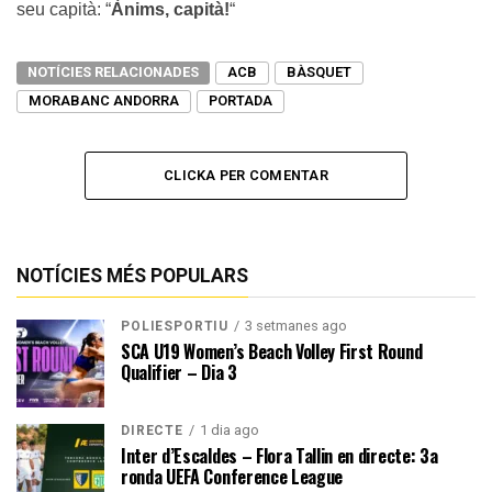
seu capità: “
Ànims, capità!
“
NOTÍCIES RELACIONADES
ACB
BÀSQUET
MORABANC ANDORRA
PORTADA
CLICKA PER COMENTAR
NOTÍCIES MÉS POPULARS
3 setmanes ago
POLIESPORTIU
SCA U19 Women’s Beach Volley First Round
Qualifier – Dia 3
1 dia ago
DIRECTE
Inter d’Escaldes – Flora Tallin en directe: 3a
ronda UEFA Conference League