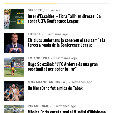
2 dies ago
DIRECTE
Inter d’Escaldes – Flora Tallin en directe: 3a
ronda UEFA Conference League
3 setmanes ago
FUTBOL
Els clubs andorrans ja coneixen el seu camí a la
tercera ronda de la Conference League
3 setmanes ago
FC ANDORRA
Hugo Solozábal: “L’FC Andorra és una gran
oportunitat per poder brillar”
2 setmanes ago
MORABANC ANDORRA
Un MoraBanc fet a mida de Tabak
3 setmanes ago
PIRAGÜISME
Mònica Doria enceta avui el Mundial d’Oklahoma